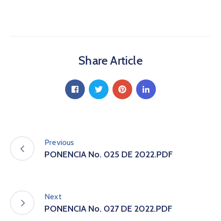
a
C
i
u
d
Share Article
a
d
a
n
í
a
P
a
Previous
r
PONENCIA No. 025 DE 2022.PDF
t
i
c
i
Next
p
PONENCIA No. 027 DE 2022.PDF
a