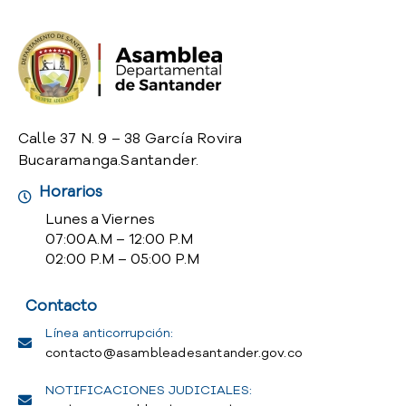
o
P
r
e
g
u
n
Calle 37 N. 9 – 38 García Rovira
t
Bucaramanga.Santander.
a
Horarios
s
f
Lunes a Viernes
r
07:00 A.M – 12:00 P.M
e
02:00 P.M – 05:00 P.M
c
u
Contacto
e
n
Línea anticorrupción:
t
contacto@asambleadesantander.gov.co
e
NOTIFICACIONES JUDICIALES:
s