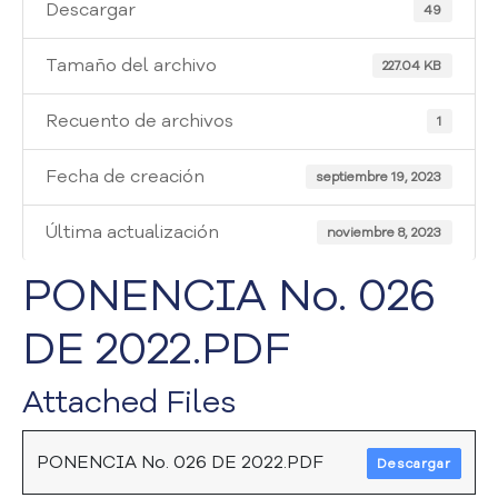
i
Descargar
49
a
A
Tamaño del archivo
227.04 KB
t
e
Recuento de archivos
1
n
c
Fecha de creación
i
septiembre 19, 2023
ó
n
Última actualización
noviembre 8, 2023
y
S
PONENCIA No. 026
e
r
DE 2022.PDF
v
i
Attached Files
c
i
o
PONENCIA No. 026 DE 2022.PDF
Descargar
a
l