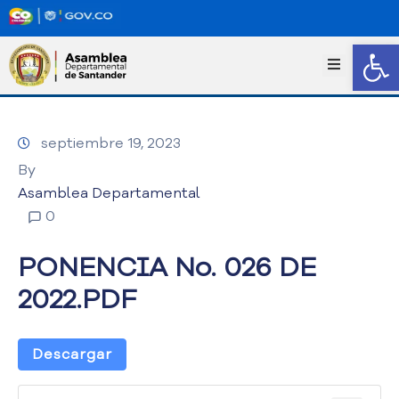
Abrir
I
n
i
c
septiembre 19, 2023
i
o
By
T
Asamblea Departamental
r
0
a
n
PONENCIA No. 026 DE
s
p
2022.PDF
a
r
e
Descargar
n
c