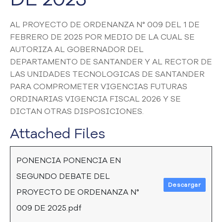
a
C
AL PROYECTO DE ORDENANZA N° 009 DEL 1 DE
i
FEBRERO DE 2025 POR MEDIO DE LA CUAL SE
u
AUTORIZA AL GOBERNADOR DEL
d
DEPARTAMENTO DE SANTANDER Y AL RECTOR DE
a
LAS UNIDADES TECNOLOGICAS DE SANTANDER
d
a
PARA COMPROMETER VIGENCIAS FUTURAS
n
ORDINARIAS VIGENCIA FISCAL 2026 Y SE
í
DICTAN OTRAS DISPOSICIONES.
a
Attached Files
P
a
r
PONENCIA PONENCIA EN
t
i
SEGUNDO DEBATE DEL
c
Descargar
PROYECTO DE ORDENANZA N°
i
p
009 DE 2025.pdf
a