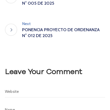
s
N° 005 DE 2025
P
ú
b
l
Next
i
PONENCIA PROYECTO DE ORDENANZA
c
N° 012 DE 2025
a
s
S
a
l
a
Leave Your Comment
d
e
P
r
e
n
s
a