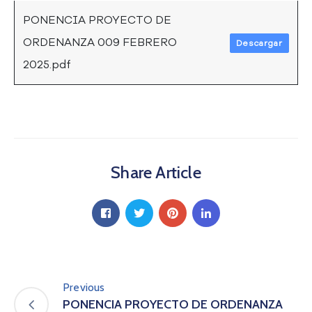
A
PONENCIA PROYECTO DE
s
a
ORDENANZA 009 FEBRERO
Descargar
m
2025.pdf
b
l
e
a
C
o
n
Share Article
v
o
c
a
t
o
r
i
Previous
a
PONENCIA PROYECTO DE ORDENANZA