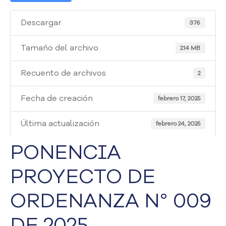
i
a
Descargar
376
A
t
e
Tamaño del archivo
2.14 MB
n
c
Recuento de archivos
2
i
ó
Fecha de creación
febrero 17, 2025
n
y
Última actualización
S
febrero 24, 2025
e
PONENCIA
r
v
PROYECTO DE
i
c
i
ORDENANZA N° 009
o
a
DE 2025
l