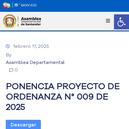
Abrir
I
n
i
c
febrero 17, 2025
i
o
By
T
Asamblea Departamental
r
0
a
n
PONENCIA PROYECTO DE
s
p
ORDENANZA N° 009 DE
a
2025
r
e
n
c
Descargar