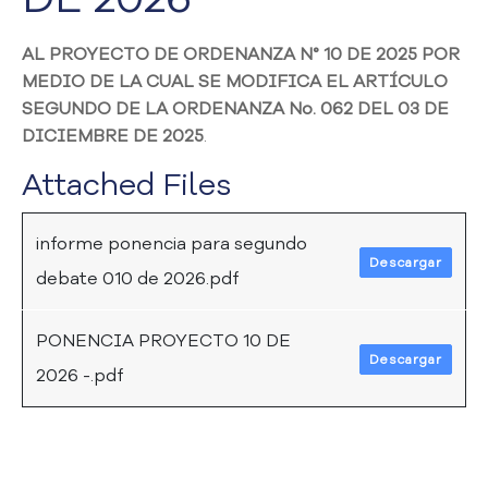
a
C
AL PROYECTO DE ORDENANZA N° 10 DE 2025 POR
i
MEDIO DE LA CUAL SE MODIFICA
EL ARTÍCULO
u
SEGUNDO DE LA ORDENANZA No. 062 DEL 03 DE
d
DICIEMBRE DE 2025
.
a
d
Attached Files
a
n
í
informe ponencia para segundo
a
Descargar
debate 010 de 2026.pdf
P
a
r
PONENCIA PROYECTO 10 DE
t
Descargar
2026 -.pdf
i
c
i
p
a