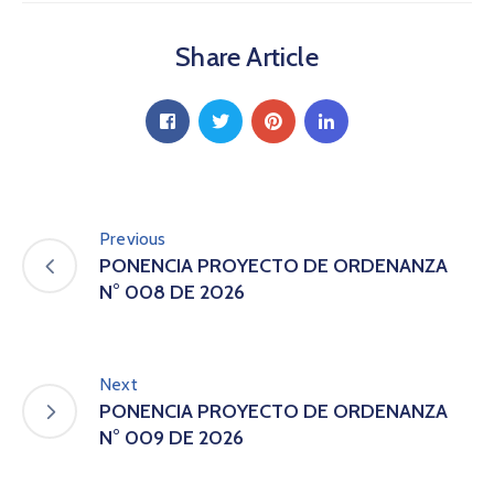
A
s
Share Article
a
m
b
l
e
a
C
o
Previous
n
PONENCIA PROYECTO DE ORDENANZA
v
N° 008 DE 2026
o
c
a
t
Next
o
PONENCIA PROYECTO DE ORDENANZA
r
N° 009 DE 2026
i
a