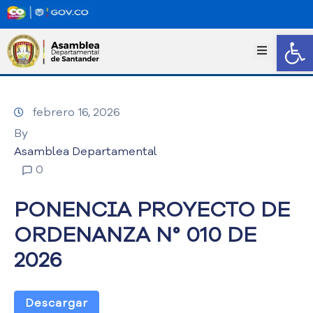
Abrir
I
n
i
c
febrero 16, 2026
i
o
By
T
Asamblea Departamental
r
0
a
n
PONENCIA PROYECTO DE
s
p
ORDENANZA N° 010 DE
a
2026
r
e
n
c
Descargar