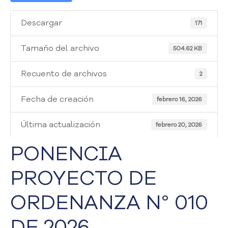
i
a
Descargar
171
A
t
e
Tamaño del archivo
504.62 KB
n
c
Recuento de archivos
2
i
ó
Fecha de creación
febrero 16, 2026
n
y
Última actualización
S
febrero 20, 2026
e
PONENCIA
r
v
PROYECTO DE
i
c
i
ORDENANZA N° 010
o
a
DE 2026
l