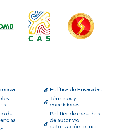
Links
Useful Links
Enlaces
rencia
Política de Privacidad
bles
Términos y
dos
condiciones
rio de
Política de derechos
encias
de autor y/o
autorización de uso
to