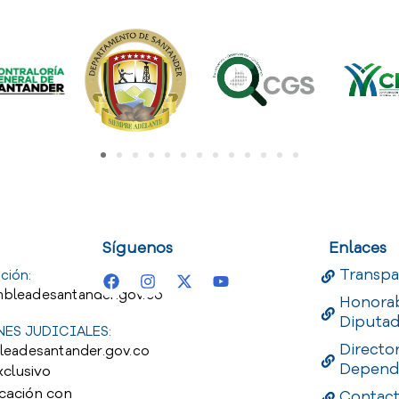
uest
Useful Links
Useful 
Síguenos
Enlaces
Transpa
ción:
bleadesantander.gov.co
Honora
Diputa
ES JUDICIALES:
Directo
leadesantander.gov.co
Depend
xclusivo
cación con
Contac