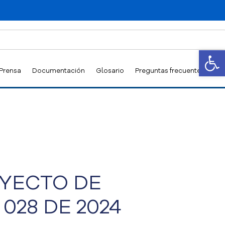
Abrir
 Prensa
Documentación
Glosario
Preguntas frecuentes
YECTO DE
028 DE 2024