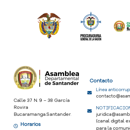
Service Req
Contacto
Línea anticorrup
contacto@asam
Calle 37 N. 9 – 38 García
Rovira
NOTIFICACION
Bucaramanga.Santander.
juridica@asamb
(canal digital e
Horarios
para la comuni