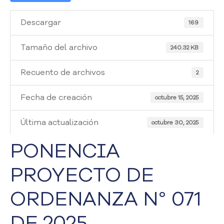
i
a
Descargar
169
A
t
e
Tamaño del archivo
240.32 KB
n
c
Recuento de archivos
2
i
ó
Fecha de creación
octubre 15, 2025
n
y
Última actualización
S
octubre 30, 2025
e
PONENCIA
r
v
PROYECTO DE
i
c
i
ORDENANZA N° 071
o
a
DE 2025
l