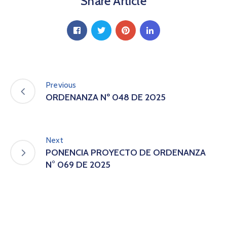
Share Article
A
s
a
m
b
l
e
a
Previous
C
ORDENANZA Nº 048 DE 2025
o
n
v
Next
o
c
PONENCIA PROYECTO DE ORDENANZA
a
N° 069 DE 2025
t
o
r
i
a