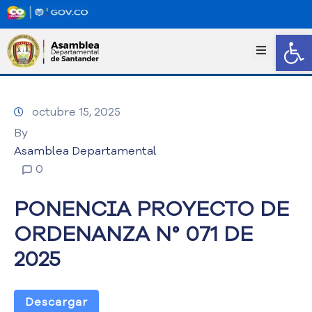
Abrir
I
n
i
c
octubre 15, 2025
i
o
By
T
Asamblea Departamental
r
0
a
n
PONENCIA PROYECTO DE
s
p
ORDENANZA N° 071 DE
a
2025
r
e
n
c
Descargar