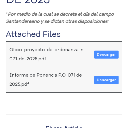
a
C
“
Por medio de la
cual se decreta el día del campo
i
Santandereano y se dictan otras disposiciones
”
u
d
Attached Files
a
d
a
Oficio-proyecto-de-ordenanza-n-
Descargar
n
071-de-2025.pdf
í
a
P
Informe de Ponencia P.O. 071 de
Descargar
a
2025.pdf
r
t
i
c
i
p
a