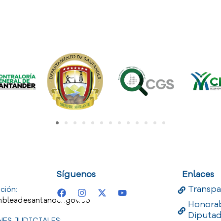
uest
Useful Links
Useful 
Síguenos
Enlaces
Transpa
ción:
bleadesantander.gov.co
Honora
Diputa
ES JUDICIALES: