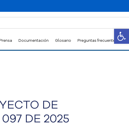
Abrir
 Prensa
Documentación
Glosario
Preguntas frecuentes
YECTO DE
097 DE 2025