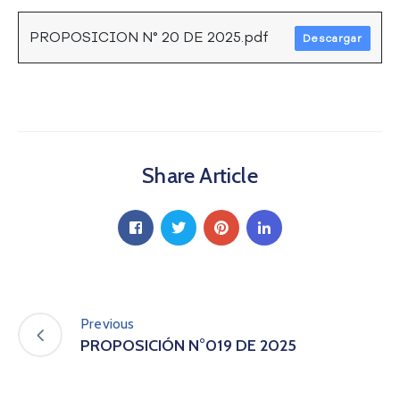
a
C
PROPOSICION N° 20 DE 2025.pdf
Descargar
i
u
d
a
d
a
Share Article
n
í
a
P
a
r
t
i
Previous
c
PROPOSICIÓN N°019 DE 2025
i
p
a