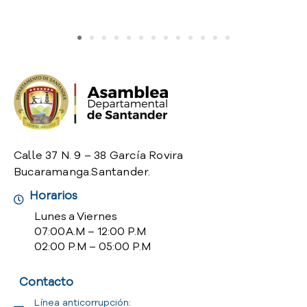
o
P
r
e
g
u
n
t
a
s
Calle 37 N. 9 – 38 García Rovira
f
Bucaramanga.Santander.
r
e
Horarios
c
Lunes a Viernes
u
07:00 A.M – 12:00 P.M
e
02:00 P.M – 05:00 P.M
n
t
Contacto
e
s
Línea anticorrupción: