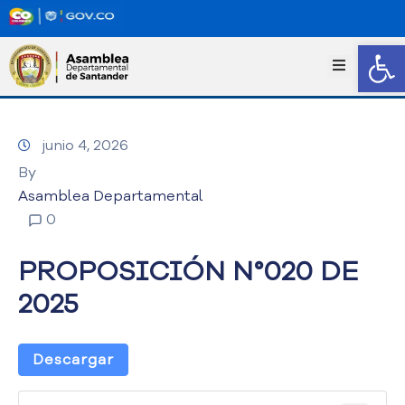
Abrir
I
n
i
c
junio 4, 2026
i
o
By
T
Asamblea Departamental
r
0
a
n
PROPOSICIÓN N°020 DE
s
p
2025
a
r
e
Descargar
n
c