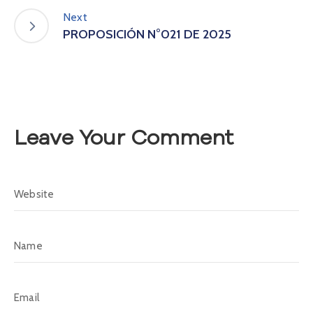
A
Next
s
PROPOSICIÓN N°021 DE 2025
a
m
b
l
e
a
Leave Your Comment
C
o
n
v
o
c
a
t
o
r
i
a