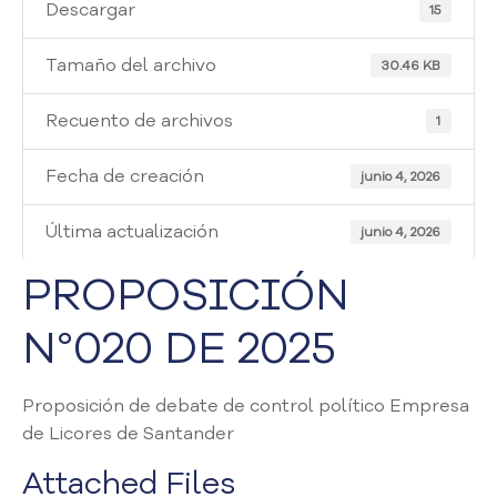
i
Descargar
15
a
A
Tamaño del archivo
30.46 KB
t
e
Recuento de archivos
1
n
c
Fecha de creación
i
junio 4, 2026
ó
n
Última actualización
junio 4, 2026
y
S
PROPOSICIÓN
e
r
N°020 DE 2025
v
i
c
Proposición de debate de control político Empresa
i
de Licores de Santander
o
a
Attached Files
l