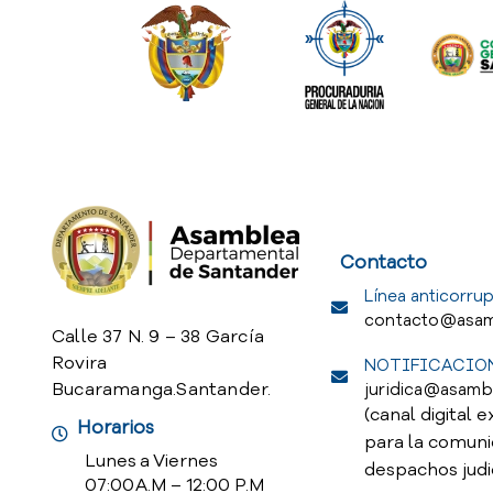
Service Req
Contacto
Línea anticorrup
contacto@asam
Calle 37 N. 9 – 38 García
Rovira
NOTIFICACION
Bucaramanga.Santander.
juridica@asamb
(canal digital e
Horarios
para la comuni
Lunes a Viernes
despachos judi
07:00 A.M – 12:00 P.M