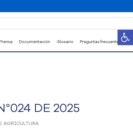
Abrir
 Prensa
Documentación
Glosario
Preguntas frecuentes
°024 DE 2025
 DE AGRICULTURA.