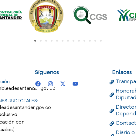
uest
Useful Links
Useful 
Síguenos
Enlaces
Transpa
ción:
bleadesantander.gov.co
Honora
Diputa
ES JUDICIALES:
Directo
leadesantander.gov.co
Depend
xclusivo
cación con
Contac
ciales)
Diario o