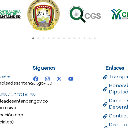
uest
Useful Links
Useful 
Síguenos
Enlaces
Transpa
ción:
bleadesantander.gov.co
Honora
Diputa
ES JUDICIALES:
Directo
leadesantander.gov.co
Depend
xclusivo
cación con
Contac
ciales)
Diario o