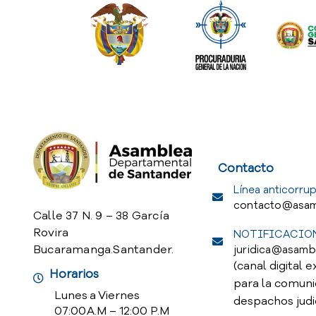
Service Req
Contacto
Línea anticorrup
contacto@asam
Calle 37 N. 9 – 38 García
Rovira
NOTIFICACION
Bucaramanga.Santander.
juridica@asamb
(canal digital e
Horarios
para la comuni
Lunes a Viernes
despachos judi
07:00 A.M – 12:00 P.M