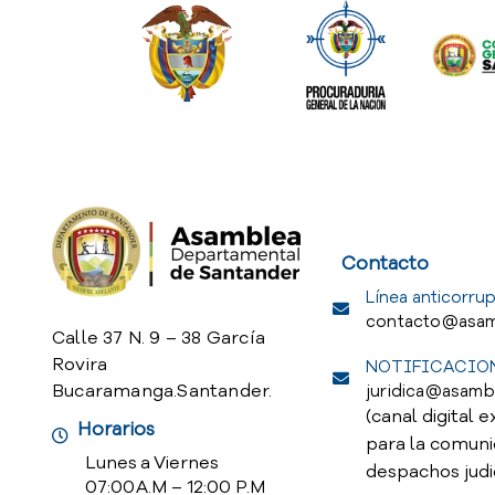
Service Req
Contacto
Línea anticorrup
contacto@asam
Calle 37 N. 9 – 38 García
Rovira
NOTIFICACION
Bucaramanga.Santander.
juridica@asamb
(canal digital e
Horarios
para la comuni
Lunes a Viernes
despachos judi
07:00 A.M – 12:00 P.M