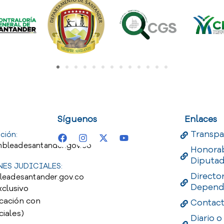
uest
Useful Links
Useful 
Síguenos
Enlaces
Transpa
ción:
bleadesantander.gov.co
Honora
Diputa
ES JUDICIALES:
Directo
leadesantander.gov.co
Depend
xclusivo
cación con
Contac
ciales)
Diario o