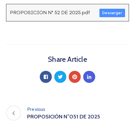
a
C
PROPOSICION N° 52 DE 2025.pdf
Descargar
i
u
d
a
d
a
Share Article
n
í
a
P
a
r
t
i
Previous
c
PROPOSICIÓN N°051 DE 2025
i
p
a