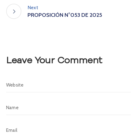
A
Next
s
PROPOSICIÓN N°053 DE 2025
a
m
b
l
e
a
Leave Your Comment
C
o
n
v
o
c
a
t
o
r
i
a