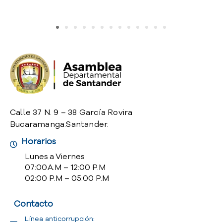
o
P
r
e
g
u
n
t
a
s
Calle 37 N. 9 – 38 García Rovira
f
Bucaramanga.Santander.
r
e
Horarios
c
Lunes a Viernes
u
07:00 A.M – 12:00 P.M
e
02:00 P.M – 05:00 P.M
n
t
Contacto
e
s
Línea anticorrupción: