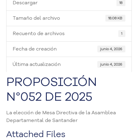
i
Descargar
18
a
A
Tamaño del archivo
18.08 KB
t
e
Recuento de archivos
1
n
c
Fecha de creación
i
junio 4, 2026
ó
n
Última actualización
junio 4, 2026
y
S
PROPOSICIÓN
e
r
N°052 DE 2025
v
i
c
La elección de Mesa Directiva de la Asamblea
i
Departamental de Santander
o
a
Attached Files
l