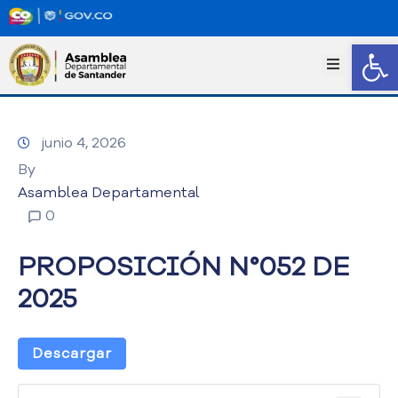
Abrir
I
n
i
c
junio 4, 2026
i
o
By
T
Asamblea Departamental
r
0
a
n
PROPOSICIÓN N°052 DE
s
p
2025
a
r
e
Descargar
n
c