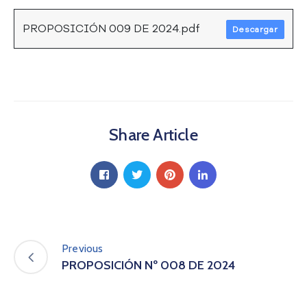
a
C
PROPOSICIÓN 009 DE 2024.pdf
Descargar
i
u
d
a
d
a
Share Article
n
í
a
P
a
r
t
i
Previous
c
PROPOSICIÓN Nº 008 DE 2024
i
p
a