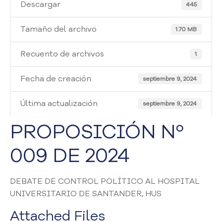
i
Descargar
445
a
A
Tamaño del archivo
1.70 MB
t
e
Recuento de archivos
1
n
c
Fecha de creación
i
septiembre 9, 2024
ó
n
Última actualización
septiembre 9, 2024
y
S
PROPOSICIÓN Nº
e
r
009 DE 2024
v
i
c
DEBATE DE CONTROL POLÍTICO AL HOSPITAL
i
UNIVERSITARIO DE SANTANDER, HUS
o
a
Attached Files
l