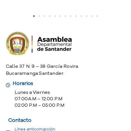
o
P
r
e
g
u
n
t
a
s
Calle 37 N. 9 – 38 García Rovira
f
Bucaramanga.Santander.
r
e
Horarios
c
Lunes a Viernes
u
07:00 A.M – 12:00 P.M
e
02:00 P.M – 05:00 P.M
n
t
Contacto
e
s
Línea anticorrupción: