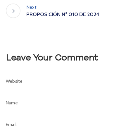
A
Next
s
PROPOSICIÓN Nº 010 DE 2024
a
m
b
l
e
a
Leave Your Comment
C
o
n
v
o
c
a
t
o
r
i
a