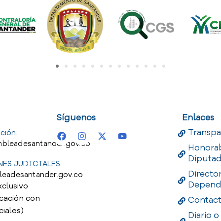
uest
Useful Links
Useful 
Síguenos
Enlaces
Transpa
ción:
bleadesantander.gov.co
Honora
Diputa
ES JUDICIALES:
Directo
leadesantander.gov.co
Depend
xclusivo
cación con
Contac
ciales)
Diario o