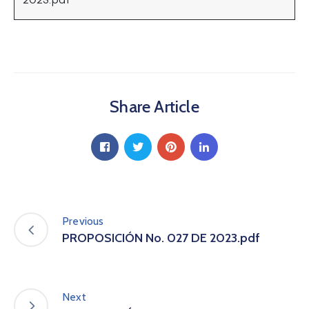
a
C
i
u
d
a
Share Article
d
a
n
í
a
P
a
r
Previous
t
PROPOSICIÓN No. 027 DE 2023.pdf
i
c
i
p
Next
a