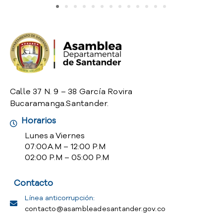
o
P
r
e
g
u
n
t
Calle 37 N. 9 – 38 García Rovira
a
Bucaramanga.Santander.
s
f
Horarios
r
Lunes a Viernes
e
07:00 A.M – 12:00 P.M
c
02:00 P.M – 05:00 P.M
u
e
n
Contacto
t
Línea anticorrupción:
e
contacto@asambleadesantander.gov.co
s