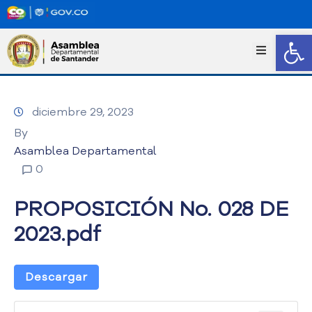
Abrir
I
n
i
c
diciembre 29, 2023
i
o
By
T
Asamblea Departamental
r
0
a
n
PROPOSICIÓN No. 028 DE
s
p
2023.pdf
a
r
e
Descargar
n
c