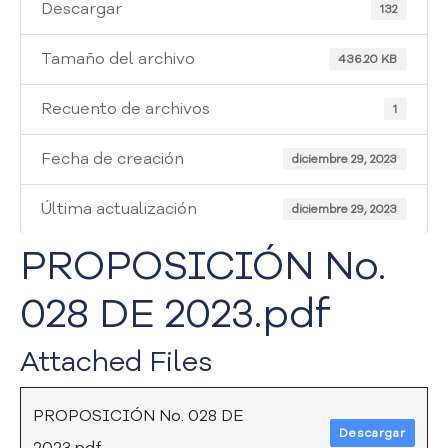
i
Descargar
132
a
A
Tamaño del archivo
436.20 KB
t
e
Recuento de archivos
1
n
c
Fecha de creación
i
diciembre 29, 2023
ó
n
Última actualización
diciembre 29, 2023
y
S
PROPOSICIÓN No.
e
r
028 DE 2023.pdf
v
i
Attached Files
c
i
o
PROPOSICIÓN No. 028 DE
a
Descargar
l
2023.pdf