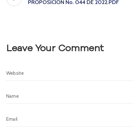
PROPOSICIÓN No. 044 DE 2022.PDF
A
s
a
m
b
l
e
Leave Your Comment
a
C
o
n
v
o
c
a
t
o
r
i
a