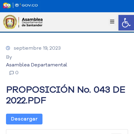
Abrir
I
n
i
c
septiembre 19, 2023
i
o
By
T
Asamblea Departamental
r
0
a
n
PROPOSICIÓN No. 043 DE
s
p
2022.PDF
a
r
e
Descargar
n
c