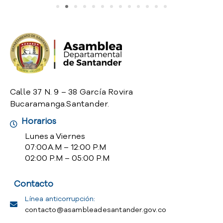
o
P
r
e
g
u
n
t
Calle 37 N. 9 – 38 García Rovira
a
Bucaramanga.Santander.
s
f
Horarios
r
Lunes a Viernes
e
07:00 A.M – 12:00 P.M
c
02:00 P.M – 05:00 P.M
u
e
n
Contacto
t
Línea anticorrupción:
e
contacto@asambleadesantander.gov.co
s