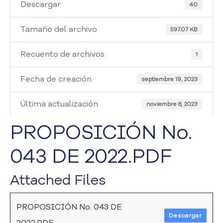
i
Descargar
40
a
A
Tamaño del archivo
597.07 KB
t
e
Recuento de archivos
1
n
c
Fecha de creación
i
septiembre 19, 2023
ó
n
Última actualización
noviembre 8, 2023
y
S
PROPOSICIÓN No.
e
r
043 DE 2022.PDF
v
i
Attached Files
c
i
o
PROPOSICIÓN No. 043 DE
a
Descargar
l
2022.PDF