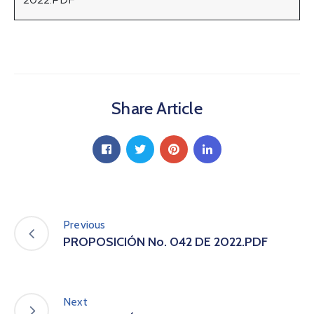
a
C
i
u
d
a
Share Article
d
a
n
í
a
P
a
r
Previous
t
PROPOSICIÓN No. 042 DE 2022.PDF
i
c
i
p
Next
a