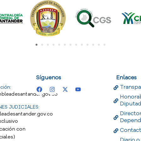
uest
Useful Links
Useful 
Síguenos
Enlaces
Transpa
ción:
bleadesantander.gov.co
Honora
Diputa
ES JUDICIALES:
Directo
leadesantander.gov.co
Depend
xclusivo
cación con
Contac
ciales)
Diario o