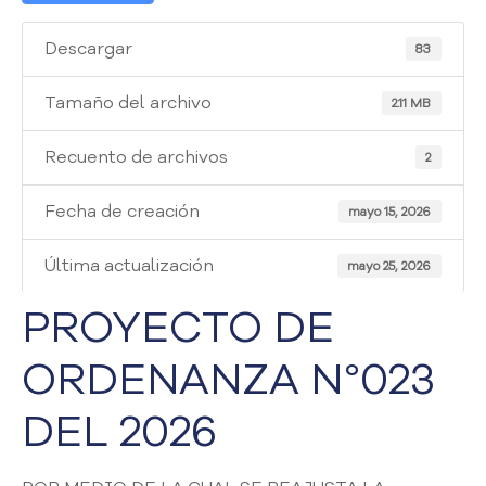
i
a
Descargar
83
A
t
e
Tamaño del archivo
2.11 MB
n
c
Recuento de archivos
2
i
ó
Fecha de creación
mayo 15, 2026
n
y
Última actualización
S
mayo 25, 2026
e
PROYECTO DE
r
v
ORDENANZA N°023
i
c
i
DEL 2026
o
a
l