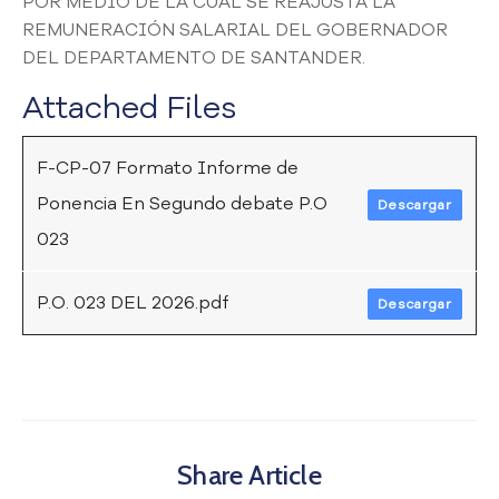
POR MEDIO DE LA CUAL SE REAJUSTA LA
a
REMUNERACIÓN SALARIAL DEL GOBERNADOR
C
DEL DEPARTAMENTO DE SANTANDER.
i
u
Attached Files
d
a
F-CP-07 Formato Informe de
d
a
Ponencia En Segundo debate P.O
Descargar
n
023
í
a
P
P.O. 023 DEL 2026.pdf
Descargar
a
r
t
i
c
i
p
Share Article
a