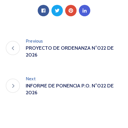
A
s
a
m
b
l
Previous
e
a
PROYECTO DE ORDENANZA N°022 DE
C
2026
o
n
v
Next
o
INFORME DE PONENCIA P.O. N°022 DE
c
a
2026
t
o
r
i
a