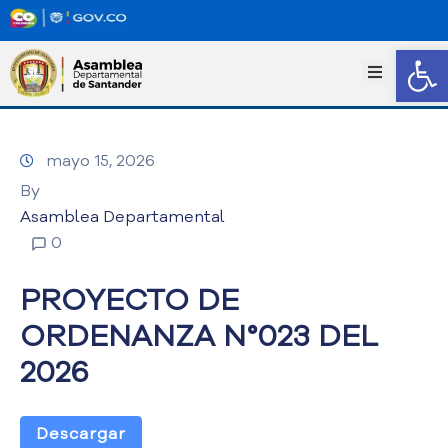
Abrir
I
n
i
c
mayo 15, 2026
i
o
By
T
Asamblea Departamental
r
0
a
n
PROYECTO DE
s
p
ORDENANZA N°023 DEL
a
2026
r
e
n
c
Descargar