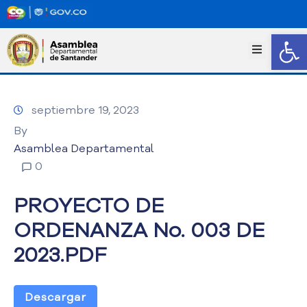
Abrir
I
n
i
c
septiembre 19, 2023
i
o
By
T
Asamblea Departamental
r
0
a
n
PROYECTO DE
s
p
ORDENANZA No. 003 DE
a
2023.PDF
r
e
n
c
Descargar