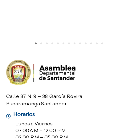
o
P
r
e
g
u
n
t
a
s
f
r
e
c
Calle 37 N. 9 – 38 García Rovira
u
Bucaramanga.Santander.
e
n
Horarios
t
Lunes a Viernes
e
07:00 A.M – 12:00 P.M
s
02:00 P.M – 05:00 P.M