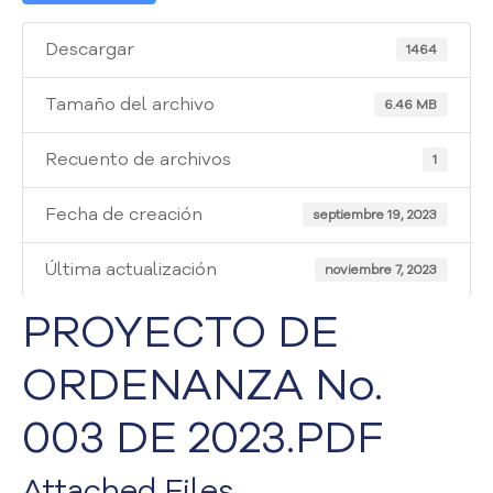
i
a
Descargar
1464
A
t
e
Tamaño del archivo
6.46 MB
n
c
Recuento de archivos
1
i
ó
Fecha de creación
septiembre 19, 2023
n
y
Última actualización
S
noviembre 7, 2023
e
PROYECTO DE
r
v
ORDENANZA No.
i
c
i
003 DE 2023.PDF
o
a
Attached Files
l