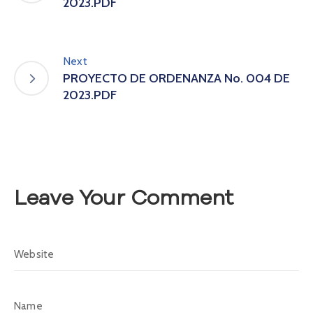
2023.PDF
A
s
a
m
Next
b
PROYECTO DE ORDENANZA No. 004 DE
l
2023.PDF
e
a
C
o
n
v
Leave Your Comment
o
c
a
t
o
r
i
a