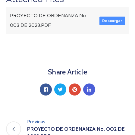
a
C
PROYECTO DE ORDENANZA No.
i
Descargar
003 DE 2023.PDF
u
d
a
d
a
n
í
Share Article
a
P
a
r
t
i
c
i
Previous
p
PROYECTO DE ORDENANZA No. 002 DE
a