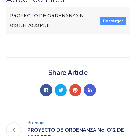
a
C
PROYECTO DE ORDENANZA No.
i
Descargar
013 DE 2023.PDF
u
d
a
d
a
n
í
Share Article
a
P
a
r
t
i
c
i
Previous
p
PROYECTO DE ORDENANZA No. 012 DE
a