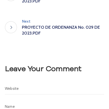
2023.PDF
A
s
a
m
Next
b
PROYECTO DE ORDENANZA No. 029 DE
l
2023.PDF
e
a
C
o
n
v
Leave Your Comment
o
c
a
t
o
r
i
a