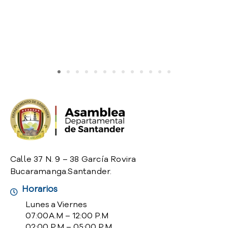
o
P
r
e
g
u
n
t
a
s
f
r
e
c
Calle 37 N. 9 – 38 García Rovira
u
Bucaramanga.Santander.
e
n
Horarios
t
Lunes a Viernes
e
07:00 A.M – 12:00 P.M
s
02:00 P.M – 05:00 P.M