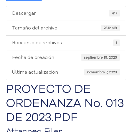
i
a
Descargar
417
A
t
e
Tamaño del archivo
26.12 MB
n
c
Recuento de archivos
1
i
ó
Fecha de creación
septiembre 19, 2023
n
y
Última actualización
S
noviembre 7, 2023
e
PROYECTO DE
r
v
ORDENANZA No. 013
i
c
i
DE 2023.PDF
o
a
Attached Files
l