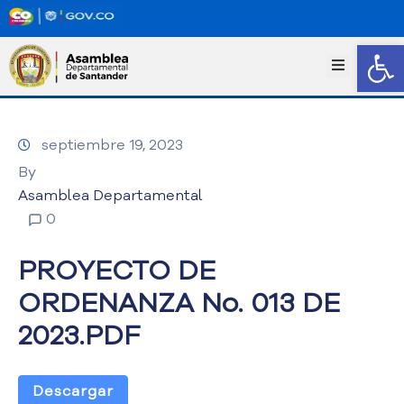
Abrir
I
n
i
c
septiembre 19, 2023
i
o
By
T
Asamblea Departamental
r
0
a
n
PROYECTO DE
s
p
ORDENANZA No. 013 DE
a
2023.PDF
r
e
n
c
Descargar