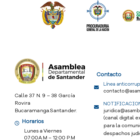
Service Req
Contacto
Línea anticorrup
contacto@asam
Calle 37 N. 9 – 38 García
Rovira
NOTIFICACION
Bucaramanga.Santander.
juridica@asamb
(canal digital e
Horarios
para la comuni
Lunes a Viernes
despachos judi
07:00 A.M – 12:00 P.M