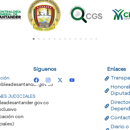
uest
Useful Links
Useful 
Síguenos
Enlaces
Transpa
ción:
bleadesantander.gov.co
Honora
Diputa
ES JUDICIALES:
Directo
leadesantander.gov.co
Depend
xclusivo
cación con
Contac
ciales)
Diario o