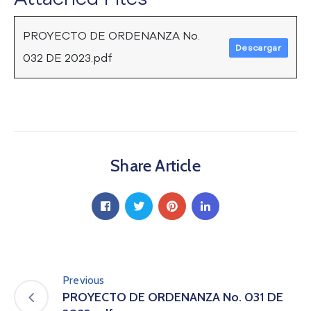
a
C
PROYECTO DE ORDENANZA No.
i
Descargar
032 DE 2023.pdf
u
d
a
d
a
n
í
Share Article
a
P
a
r
t
i
c
i
Previous
p
PROYECTO DE ORDENANZA No. 031 DE
a