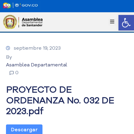
Abrir
I
n
i
c
septiembre 19, 2023
i
o
By
T
Asamblea Departamental
r
0
a
n
PROYECTO DE
s
p
ORDENANZA No. 032 DE
a
2023.pdf
r
e
n
c
Descargar