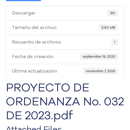
i
a
Descargar
120
A
t
e
Tamaño del archivo
5.90 MB
n
c
Recuento de archivos
1
i
ó
Fecha de creación
septiembre 19, 2023
n
y
Última actualización
S
noviembre 7, 2023
e
PROYECTO DE
r
v
ORDENANZA No. 032
i
c
i
DE 2023.pdf
o
a
Attached Files
l