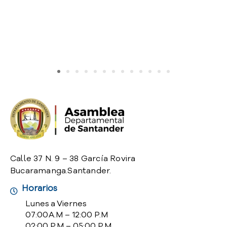
o
P
r
e
g
u
n
t
a
s
f
r
e
c
Calle 37 N. 9 – 38 García Rovira
u
Bucaramanga.Santander.
e
n
Horarios
t
Lunes a Viernes
e
07:00 A.M – 12:00 P.M
s
02:00 P.M – 05:00 P.M