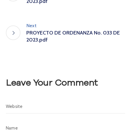
2023.pdf
A
s
a
m
Next
b
PROYECTO DE ORDENANZA No. 033 DE
l
2023.pdf
e
a
C
o
n
v
Leave Your Comment
o
c
a
t
o
r
i
a