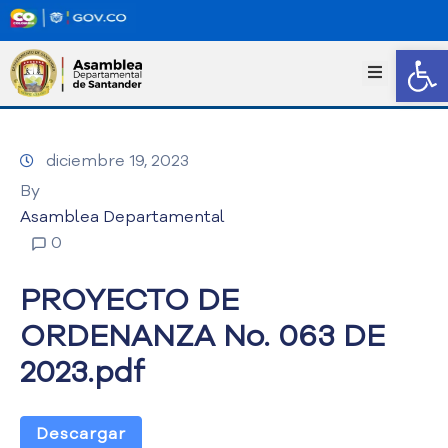
Abrir
I
n
i
c
diciembre 19, 2023
i
o
By
T
Asamblea Departamental
r
0
a
n
PROYECTO DE
s
p
ORDENANZA No. 063 DE
a
2023.pdf
r
e
n
c
Descargar