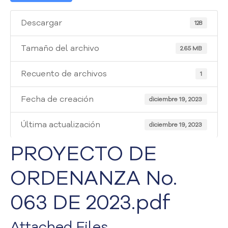
i
a
Descargar
128
A
t
e
Tamaño del archivo
2.65 MB
n
c
Recuento de archivos
1
i
ó
Fecha de creación
diciembre 19, 2023
n
y
Última actualización
S
diciembre 19, 2023
e
PROYECTO DE
r
v
ORDENANZA No.
i
c
i
063 DE 2023.pdf
o
a
Attached Files
l