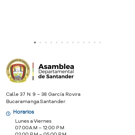
o
P
r
e
g
u
n
t
a
s
f
r
e
c
Calle 37 N. 9 – 38 García Rovira
u
Bucaramanga.Santander.
e
n
Horarios
t
Lunes a Viernes
e
07:00 A.M – 12:00 P.M
s
02:00 P.M – 05:00 P.M