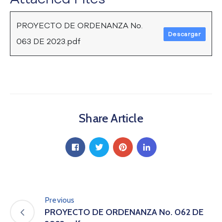
a
C
PROYECTO DE ORDENANZA No.
i
Descargar
063 DE 2023.pdf
u
d
a
d
a
n
í
Share Article
a
P
a
r
t
i
c
i
Previous
p
PROYECTO DE ORDENANZA No. 062 DE
a