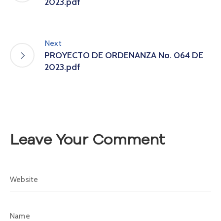
2023.pdf
A
s
a
m
Next
b
PROYECTO DE ORDENANZA No. 064 DE
l
2023.pdf
e
a
C
o
n
v
Leave Your Comment
o
c
a
t
o
r
i
a