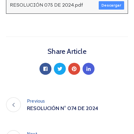
RESOLUCIÓN 075 DE 2024.pdf
a
Descargar
C
i
u
d
a
d
Share Article
a
n
í
a
P
a
r
t
Previous
i
RESOLUCIÓN N° 074 DE 2024
c
i
p
a
Next