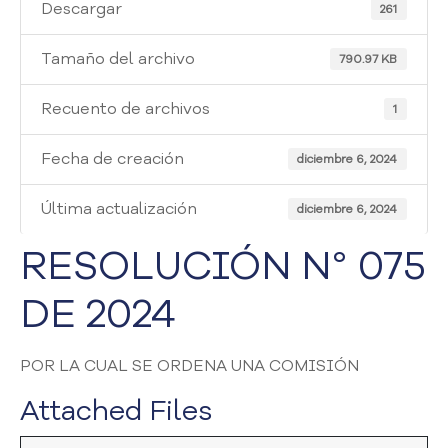
i
Descargar
261
a
A
Tamaño del archivo
790.97 KB
t
e
Recuento de archivos
1
n
c
Fecha de creación
i
diciembre 6, 2024
ó
n
Última actualización
diciembre 6, 2024
y
S
RESOLUCIÓN N° 075
e
r
DE 2024
v
i
c
POR LA CUAL SE ORDENA UNA COMISIÓN
i
o
Attached Files
a
l