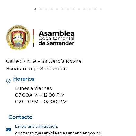
o
P
r
e
g
u
n
t
a
Calle 37 N. 9 – 38 García Rovira
s
Bucaramanga.Santander.
f
r
Horarios
e
Lunes a Viernes
c
07:00 A.M – 12:00 P.M
u
02:00 P.M – 05:00 P.M
e
n
Contacto
t
e
Línea anticorrupción:
s
contacto@asambleadesantander.gov.co