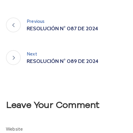
A
s
a
Previous
m
RESOLUCIÓN N° 087 DE 2024
b
l
e
a
Next
C
RESOLUCIÓN N° 089 DE 2024
o
n
v
o
c
a
t
Leave Your Comment
o
r
i
a