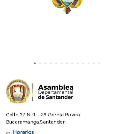
o
P
r
e
g
u
n
t
a
s
f
r
e
c
u
e
n
Calle 37 N. 9 – 38 García Rovira
t
Bucaramanga.Santander.
e
s
Horarios