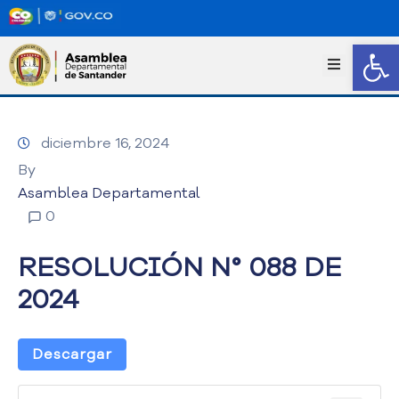
Abrir
I
n
i
c
diciembre 16, 2024
i
o
By
T
Asamblea Departamental
r
0
a
n
RESOLUCIÓN N° 088 DE
s
p
2024
a
r
e
Descargar
n
c