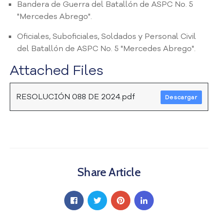
Bandera de Guerra del Batallón de ASPC No. 5
a
"Mercedes Abrego".
C
i
Oficiales, Suboficiales, Soldados y Personal Civil
u
del Batallón de ASPC No. 5 "Mercedes Abrego".
d
a
Attached Files
d
a
n
RESOLUCIÓN 088 DE 2024.pdf
Descargar
í
a
P
a
r
t
Share Article
i
c
i
p
a