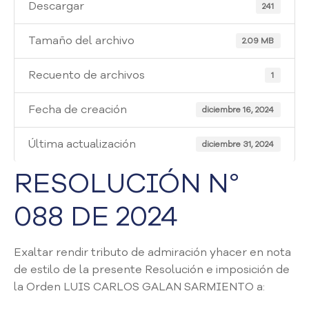
i
Descargar
241
a
A
Tamaño del archivo
2.09 MB
t
e
Recuento de archivos
1
n
c
Fecha de creación
i
diciembre 16, 2024
ó
n
Última actualización
diciembre 31, 2024
y
S
RESOLUCIÓN N°
e
r
088 DE 2024
v
i
c
Exaltar rendir tributo de admiración yhacer en nota
i
de estilo de la presente Resolución e imposición de
o
la Orden LUIS CARLOS GALAN SARMIENTO a:
a
l