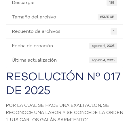
i
Descargar
159
a
A
Tamaño del archivo
851.55 KB
t
e
Recuento de archivos
1
n
c
Fecha de creación
i
agosto 4, 2025
ó
n
Última actualización
agosto 4, 2025
y
S
RESOLUCIÓN Nº 017
e
r
DE 2025
v
i
c
POR LA CUAL SE HACE UNA EXALTACIÓN, SE
i
RECONOCE UNA LABOR Y SE CONCEDE LA ORDEN
o
"LUIS CARLOS GALÁN SARMIENTO"
a
l