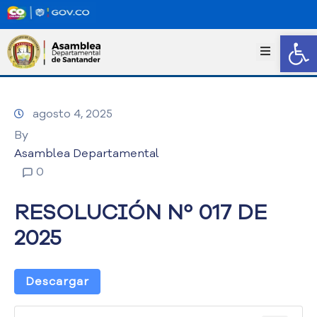
Abrir
I
n
i
c
agosto 4, 2025
i
o
By
T
Asamblea Departamental
r
0
a
n
RESOLUCIÓN Nº 017 DE
s
p
2025
a
r
e
Descargar
n
c