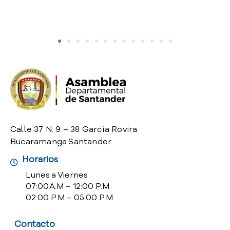
o
P
r
e
g
u
n
t
a
s
f
Calle 37 N. 9 – 38 García Rovira
r
Bucaramanga.Santander.
e
c
Horarios
u
Lunes a Viernes
e
07:00 A.M – 12:00 P.M
n
02:00 P.M – 05:00 P.M
t
e
s
Contacto