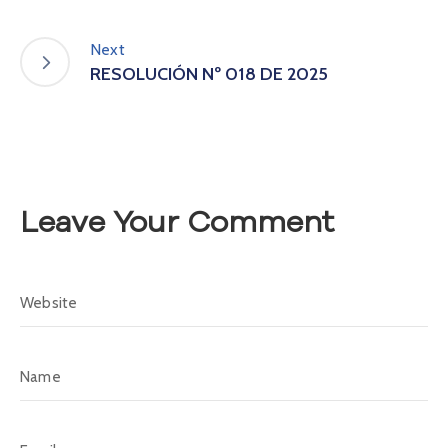
A
s
Next
a
RESOLUCIÓN Nº 018 DE 2025
m
b
l
e
a
C
o
Leave Your Comment
n
v
o
c
a
t
o
r
i
a