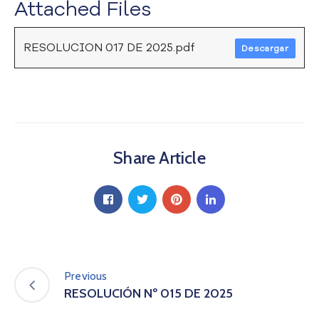
Attached Files
a
C
i
RESOLUCION 017 DE 2025.pdf
Descargar
u
d
a
d
a
n
í
Share Article
a
P
a
r
t
i
c
Previous
i
RESOLUCIÓN Nº 015 DE 2025
p
a