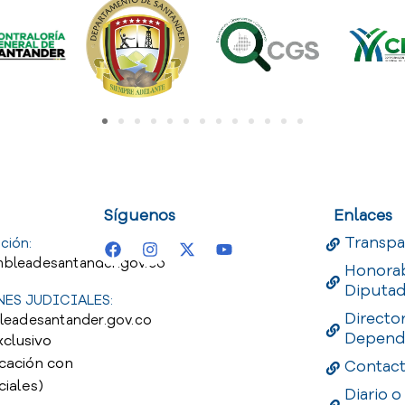
uest
Useful Links
Useful 
Síguenos
Enlaces
Transpa
ción:
bleadesantander.gov.co
Honora
Diputa
ES JUDICIALES:
Directo
leadesantander.gov.co
Depend
xclusivo
cación con
Contac
ciales)
Diario o