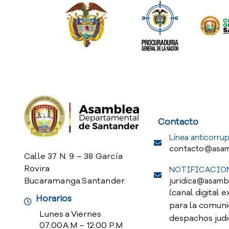
Service Req
Contacto
Línea anticorrup
contacto@asam
Calle 37 N. 9 – 38 García
Rovira
NOTIFICACION
Bucaramanga.Santander.
juridica@asamb
(canal digital e
Horarios
para la comuni
Lunes a Viernes
despachos judi
07:00 A.M – 12:00 P.M