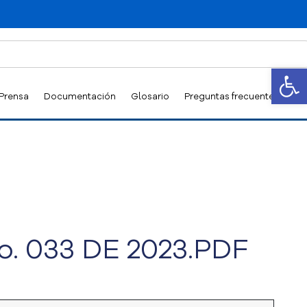
Abrir
 Prensa
Documentación
Glosario
Preguntas frecuentes
. 033 DE 2023.PDF