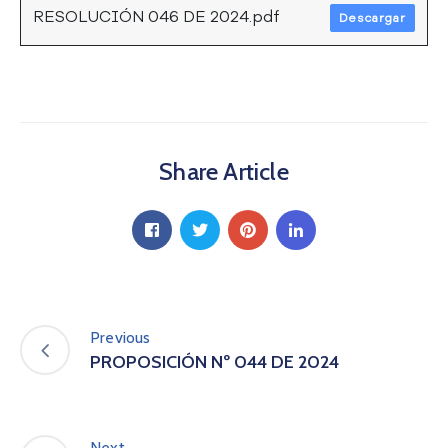
RESOLUCIÓN 046 DE 2024.pdf
a
Descargar
C
i
u
d
a
d
Share Article
a
n
í
a
P
a
r
t
Previous
i
PROPOSICIÓN Nº 044 DE 2024
c
i
p
a
Next