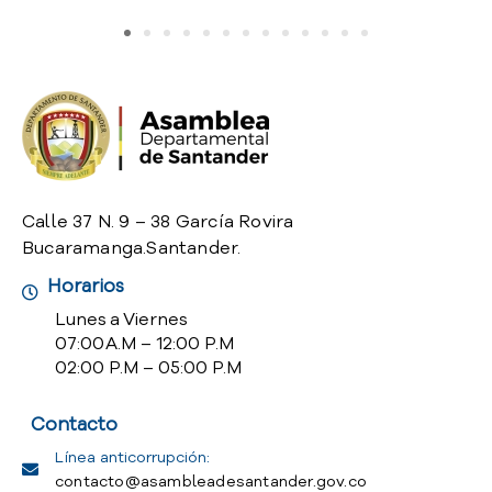
o
P
r
e
g
u
n
t
a
Calle 37 N. 9 – 38 García Rovira
s
Bucaramanga.Santander.
f
r
Horarios
e
Lunes a Viernes
c
07:00 A.M – 12:00 P.M
u
02:00 P.M – 05:00 P.M
e
n
Contacto
t
e
Línea anticorrupción:
s
contacto@asambleadesantander.gov.co