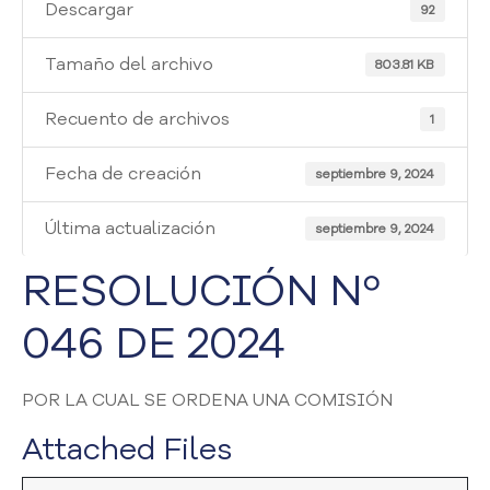
i
Descargar
92
a
A
Tamaño del archivo
803.81 KB
t
e
Recuento de archivos
1
n
c
Fecha de creación
i
septiembre 9, 2024
ó
n
Última actualización
septiembre 9, 2024
y
S
RESOLUCIÓN Nº
e
r
046 DE 2024
v
i
c
POR LA CUAL SE ORDENA UNA COMISIÓN
i
o
Attached Files
a
l