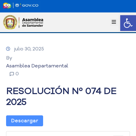
Abrir
I
n
i
c
julio 30, 2025
i
o
By
T
Asamblea Departamental
r
0
a
n
RESOLUCIÓN Nº 074 DE
s
p
2025
a
r
e
Descargar
n
c