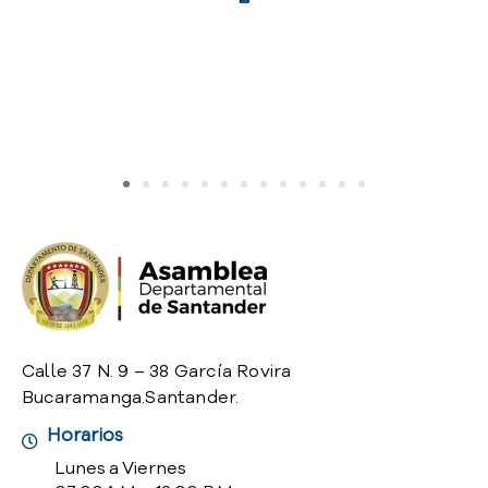
o
P
r
e
g
u
n
t
a
s
f
r
e
c
u
Calle 37 N. 9 – 38 García Rovira
e
Bucaramanga.Santander.
n
t
Horarios
e
Lunes a Viernes
s