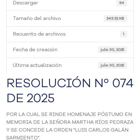
i
Descargar
94
a
A
Tamaño del archivo
543.32 KB
t
e
Recuento de archivos
1
n
c
Fecha de creación
i
julio 30, 2025
ó
n
Última actualización
julio 30, 2025
y
S
RESOLUCIÓN Nº 074
e
r
DE 2025
v
i
c
POR LA CUAL SE RINDE HOMENAJE PÓSTUMO EN
i
MEMORIA DE LA SEÑORA MARTHA RÍOS PEDRAZA
o
Y SE CONCEDE LA ORDEN "LUIS CARLOS GALÁN
a
SARMIENTO".
l