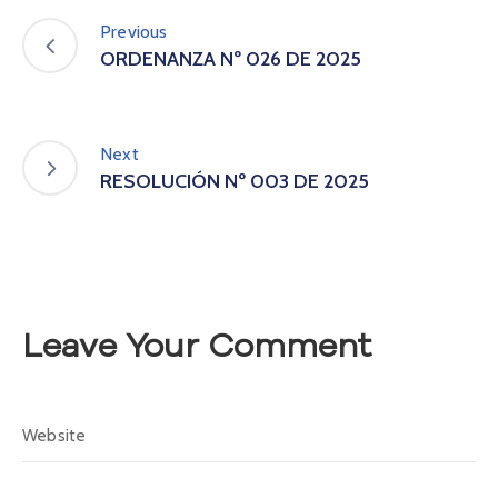
A
Previous
s
ORDENANZA Nº 026 DE 2025
a
m
b
l
Next
e
RESOLUCIÓN Nº 003 DE 2025
a
C
o
n
v
o
c
Leave Your Comment
a
t
o
r
i
a