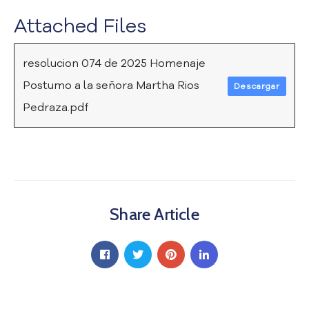
a
Attached Files
C
i
u
resolucion 074 de 2025 Homenaje
d
Postumo a la señora Martha Rios
Descargar
a
d
Pedraza.pdf
a
n
í
a
P
a
r
Share Article
t
i
c
i
p
a