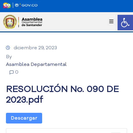
Abrir
I
n
i
c
diciembre 29, 2023
i
o
By
T
Asamblea Departamental
r
0
a
n
RESOLUCIÓN No. 090 DE
s
p
2023.pdf
a
r
e
Descargar
n
c