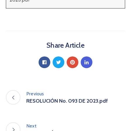
a
C
i
u
d
a
Share Article
d
a
n
í
a
P
a
r
Previous
t
RESOLUCIÓN No. 093 DE 2023.pdf
i
c
i
p
Next
a