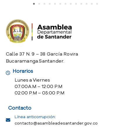
o
P
r
e
g
u
n
t
Calle 37 N. 9 – 38 García Rovira
a
Bucaramanga.Santander.
s
f
Horarios
r
Lunes a Viernes
e
07:00 A.M – 12:00 P.M
c
02:00 P.M – 05:00 P.M
u
e
n
Contacto
t
Línea anticorrupción:
e
contacto@asambleadesantander.gov.co
s