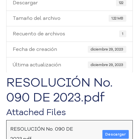
i
Descargar
122
a
A
Tamaño del archivo
1.22 MB
t
e
Recuento de archivos
1
n
c
Fecha de creación
i
diciembre 29, 2023
ó
n
Última actualización
diciembre 29, 2023
y
S
RESOLUCIÓN No.
e
r
090 DE 2023.pdf
v
i
Attached Files
c
i
o
RESOLUCIÓN No. 090 DE
a
Descargar
l
2023.pdf