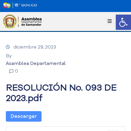
Abrir
I
n
i
c
diciembre 29, 2023
i
o
By
T
Asamblea Departamental
r
0
a
n
RESOLUCIÓN No. 093 DE
s
p
2023.pdf
a
r
e
Descargar
n
c