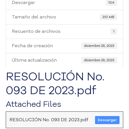
i
Descargar
104
a
A
Tamaño del archivo
2.10 MB
t
e
Recuento de archivos
1
n
c
Fecha de creación
i
diciembre 29, 2023
ó
n
Última actualización
diciembre 29, 2023
y
S
RESOLUCIÓN No.
e
r
093 DE 2023.pdf
v
i
Attached Files
c
i
o
RESOLUCIÓN No. 093 DE 2023.pdf
Descargar
a
l