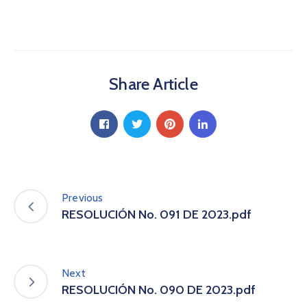
a
C
i
u
d
Share Article
a
d
a
n
í
a
P
a
Previous
r
RESOLUCIÓN No. 091 DE 2023.pdf
t
i
c
i
Next
p
RESOLUCIÓN No. 090 DE 2023.pdf
a