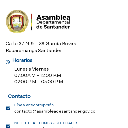
o
P
r
e
g
u
n
Calle 37 N. 9 – 38 García Rovira
t
Bucaramanga.Santander.
a
Horarios
s
f
Lunes a Viernes
r
07:00 A.M – 12:00 P.M
e
02:00 P.M – 05:00 P.M
c
u
Contacto
e
n
Línea anticorrupción:
t
contacto@asambleadesantander.gov.co
e
NOTIFICACIONES JUDICIALES:
s