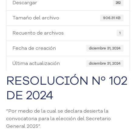
i
Descargar
282
a
A
Tamaño del archivo
906.31 KB
t
e
Recuento de archivos
1
n
c
Fecha de creación
i
diciembre 31, 2024
ó
n
Última actualización
diciembre 31, 2024
y
S
RESOLUCIÓN Nº 102
e
r
DE 2024
v
i
c
“Por medio de la cual se declara desierta la
i
convocatoria para la elección del Secretario
o
General 2025”.
a
l