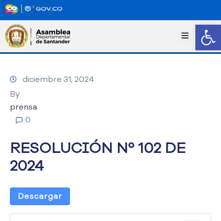
Abrir
I
n
i
c
diciembre 31, 2024
i
o
By
T
prensa
r
0
a
n
RESOLUCIÓN Nº 102 DE
s
p
2024
a
r
e
Descargar
n
c