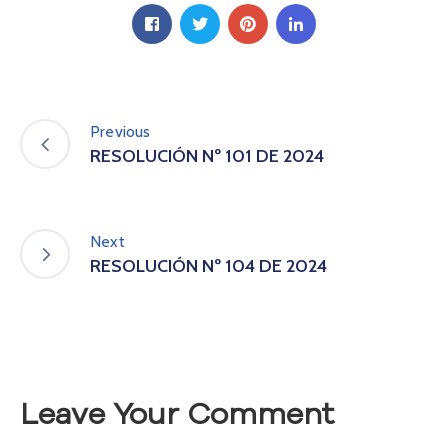
A
s
a
m
b
l
Previous
e
RESOLUCIÓN Nº 101 DE 2024
a
C
o
n
Next
v
RESOLUCIÓN Nº 104 DE 2024
o
c
a
t
o
r
Leave Your Comment
i
a