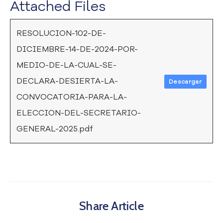
Attached Files
a
C
i
RESOLUCION-102-DE-
u
DICIEMBRE-14-DE-2024-POR-
d
a
MEDIO-DE-LA-CUAL-SE-
d
DECLARA-DESIERTA-LA-
Descargar
a
CONVOCATORIA-PARA-LA-
n
í
ELECCION-DEL-SECRETARIO-
a
GENERAL-2025.pdf
P
a
r
t
i
c
i
Share Article
p
a