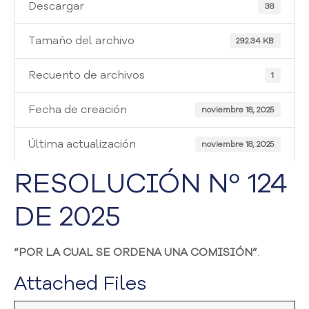
i
Descargar
38
a
A
Tamaño del archivo
292.34 KB
t
e
Recuento de archivos
1
n
c
Fecha de creación
i
noviembre 18, 2025
ó
n
Última actualización
noviembre 18, 2025
y
S
RESOLUCIÓN Nº 124
e
r
DE 2025
v
i
c
“POR LA CUAL SE ORDENA UNA COMISIÓN”
.
i
o
Attached Files
a
l