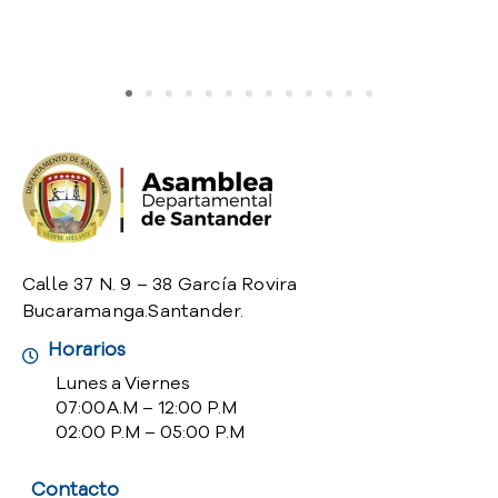
o
P
r
e
g
u
n
t
a
s
f
Calle 37 N. 9 – 38 García Rovira
r
e
Bucaramanga.Santander.
c
Horarios
u
Lunes a Viernes
e
07:00 A.M – 12:00 P.M
n
02:00 P.M – 05:00 P.M
t
e
s
Contacto