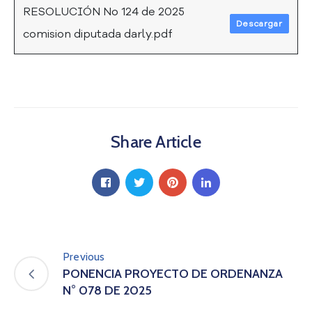
RESOLUCIÓN No 124 de 2025
a
Descargar
C
comision diputada darly.pdf
i
u
d
a
d
a
n
Share Article
í
a
P
a
r
t
i
Previous
c
PONENCIA PROYECTO DE ORDENANZA
i
p
N° 078 DE 2025
a