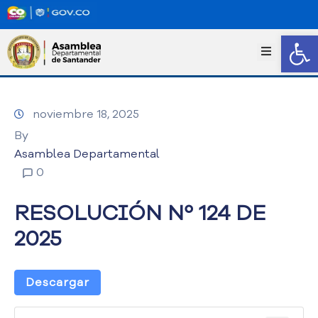
Abrir
I
n
i
c
noviembre 18, 2025
i
o
By
T
Asamblea Departamental
r
0
a
n
RESOLUCIÓN Nº 124 DE
s
p
2025
a
r
e
Descargar
n
c