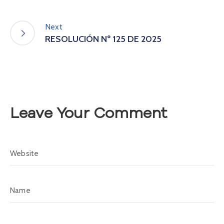
A
s
Next
a
RESOLUCIÓN Nº 125 DE 2025
m
b
l
e
a
C
o
Leave Your Comment
n
v
o
c
a
t
o
r
i
a