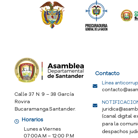
Service Req
Contacto
Línea anticorrup
contacto@asam
Calle 37 N. 9 – 38 García
Rovira
NOTIFICACION
Bucaramanga.Santander.
juridica@asamb
(canal digital e
Horarios
para la comuni
Lunes a Viernes
despachos judi
07:00 A.M – 12:00 P.M