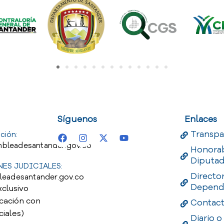
uest
Useful Links
Useful 
Síguenos
Enlaces
Transpa
ción:
bleadesantander.gov.co
Honora
Diputa
ES JUDICIALES:
Directo
leadesantander.gov.co
Depend
xclusivo
cación con
Contac
ciales)
Diario o