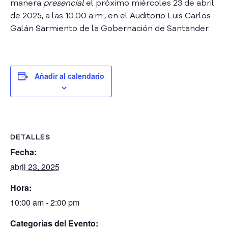
manera
presencial
el próximo miércoles 23 de abril
A
de 2025, a las 10:00 a.m., en el Auditorio Luis Carlos
s
Galán Sarmiento de la Gobernación de Santander.
a
m
b
l
e
Añadir al calendario
a
C
o
n
v
DETALLES
o
Fecha:
c
a
abril 23, 2025
t
o
Hora:
r
10:00 am - 2:00 pm
i
a
Categorías del Evento: