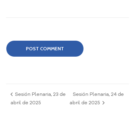
o
P
r
e
g
u
n
t
a
s
f
r
e
c
Sesión Plenaria, 23 de
Sesión Plenaria, 24 de
u
abril de 2025
abril de 2025
e
n
t
e
s