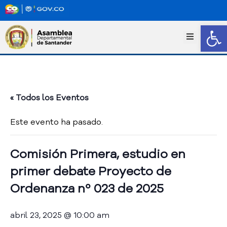
Abrir
I
n
i
c
i
o
« Todos los Eventos
T
r
Este evento ha pasado.
a
n
s
Comisión Primera, estudio en
p
primer debate Proyecto de
a
r
Ordenanza nº 023 de 2025
e
n
abril 23, 2025 @ 10:00 am
c