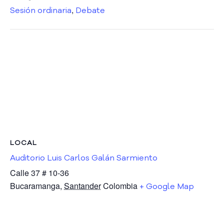
s
,
Sesión ordinaria
Debate
P
ú
b
l
i
c
a
s
S
a
l
a
LOCAL
d
e
Auditorio Luis Carlos Galán Sarmiento
P
Calle 37 # 10-36
r
Bucaramanga
,
Santander
Colombia
+ Google Map
e
n
s
a