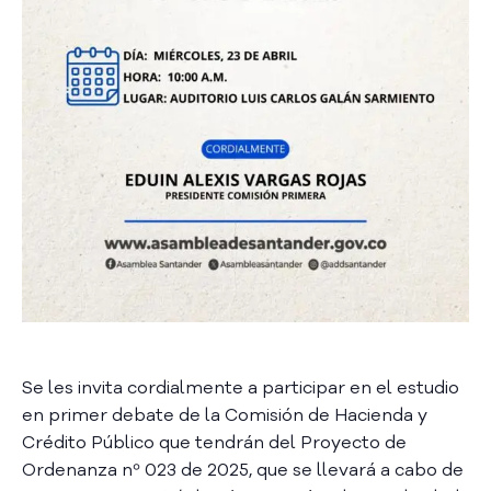
a
C
i
u
d
a
d
a
n
í
a
P
a
r
t
i
Se les invita cordialmente a participar en el estudio
c
en primer debate de la Comisión de Hacienda y
i
Crédito Público que tendrán del Proyecto de
p
Ordenanza nº 023 de 2025, que se llevará a cabo de
a