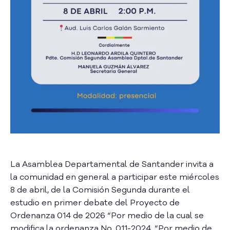
a
C
i
u
d
a
d
a
n
í
a
P
a
r
La Asamblea Departamental de Santander invita a
t
la comunidad en general a participar este miércoles
i
8 de abril, de la Comisión Segunda durante el
c
i
estudio en primer debate del Proyecto de
p
Ordenanza 014 de 2026 “Por medio de la cual se
a
modifica la ordenanza No. 011-2024. “Por medio de