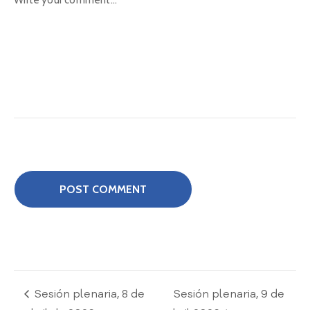
D
o
c
u
m
e
n
t
a
c
i
ó
n
G
l
o
s
a
r
Sesión plenaria, 8 de
Sesión plenaria, 9 de
i