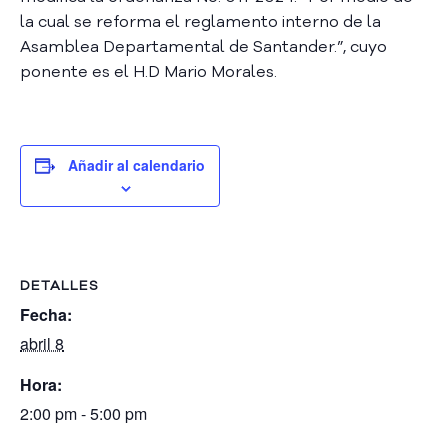
A
la cual se reforma el reglamento interno de la
s
Asamblea Departamental de Santander.”, cuyo
a
ponente es el H.D Mario Morales.
m
b
l
e
Añadir al calendario
a
C
o
n
v
o
DETALLES
c
Fecha:
a
abril 8
t
o
Hora:
r
i
2:00 pm - 5:00 pm
a