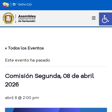
Abrir
I
n
i
c
i
o
« Todos los Eventos
T
r
Este evento ha pasado.
a
n
s
Comisión Segunda, 08 de abril
p
2026
a
r
e
abril 8 @ 2:00 pm
n
c