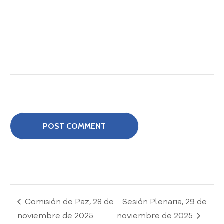
o
P
r
e
g
u
n
t
a
s
f
r
e
c
u
e
n
t
Comisión de Paz, 28 de
Sesión Plenaria, 29 de
e
noviembre de 2025
noviembre de 2025
s