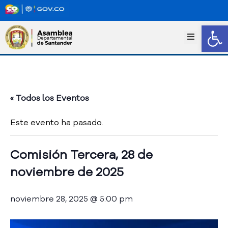
Abrir
I
n
i
c
i
o
« Todos los Eventos
T
r
Este evento ha pasado.
a
n
s
Comisión Tercera, 28 de
p
noviembre de 2025
a
r
e
noviembre 28, 2025 @ 5:00 pm
n
c