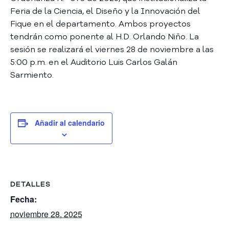
A
Feria de la Ciencia, el Diseño y la Innovación del
s
Fique en el departamento. Ambos proyectos
a
tendrán como ponente al H.D. Orlando Niño. La
m
sesión se realizará el viernes 28 de noviembre a las
b
5:00 p.m. en el Auditorio Luis Carlos Galán
l
e
Sarmiento.
a
C
o
n
Añadir al calendario
v
o
c
a
t
DETALLES
o
r
Fecha:
i
noviembre 28, 2025
a