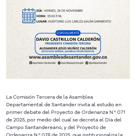
a
C
i
u
d
a
d
a
n
í
a
P
a
r
La Comisión Tercera de la Asamblea
t
Departamental de Santander invita al estudio en
i
primer debate del Proyecto de Ordenanza N.º 071
c
i
de 2025, por medio del cual se decreta el Día del
p
Campo Santandereano, y del Proyecto de
a
Ordenanza N.º 078 de 2025, que institucionaliza la