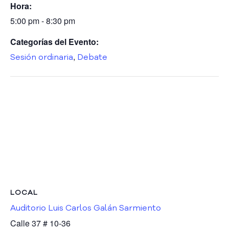
s
Hora:
P
5:00 pm - 8:30 pm
ú
b
Categorías del Evento:
l
,
Sesión ordinaria
Debate
i
c
a
s
S
a
l
a
d
e
P
r
LOCAL
e
n
Auditorio Luis Carlos Galán Sarmiento
s
Calle 37 # 10-36
a