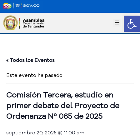
Abrir
I
n
i
c
i
o
« Todos los Eventos
T
r
Este evento ha pasado.
a
n
s
Comisión Tercera, estudio en
p
primer debate del Proyecto de
a
r
Ordenanza Nº 065 de 2025
e
n
septiembre 20, 2025 @ 11:00 am
c