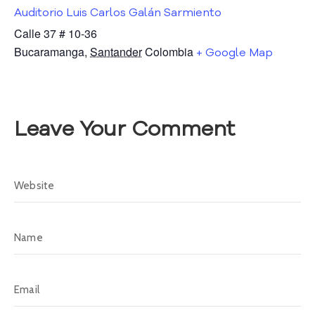
Auditorio Luis Carlos Galán Sarmiento
D
o
Calle 37 # 10-36
c
Bucaramanga
,
Santander
Colombia
+ Google Map
u
m
e
n
Leave Your Comment
t
a
c
i
ó
n
G
l
o
s
a
r
i