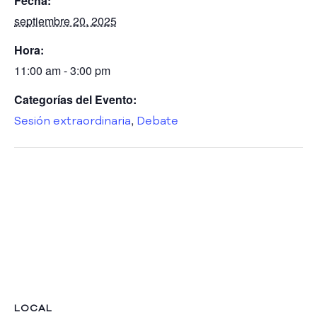
Fecha:
s
P
septiembre 20, 2025
ú
Hora:
b
l
11:00 am - 3:00 pm
i
c
Categorías del Evento:
a
,
Sesión extraordinaria
Debate
s
S
a
l
a
d
e
P
r
e
n
s
LOCAL
a