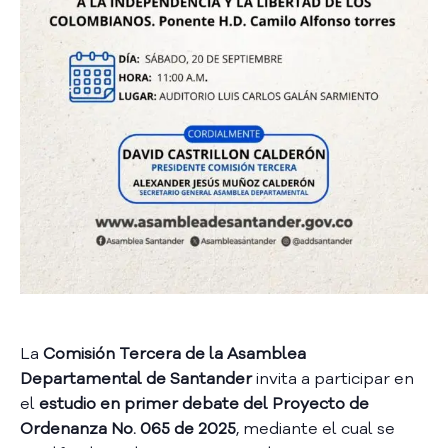
a
C
i
u
d
a
d
a
n
í
a
P
a
r
t
i
La
Comisión Tercera de la Asamblea
c
Departamental de Santander
invita a participar en
i
el
estudio en primer debate del Proyecto de
p
Ordenanza No. 065 de 2025
, mediante el cual se
a