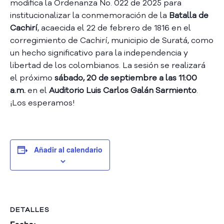
modifica la Ordenanza No. 022 de 2025 para
A
institucionalizar la conmemoración de la
Batalla de
s
Cachirí
, acaecida el 22 de febrero de 1816 en el
a
m
corregimiento de Cachirí, municipio de Suratá, como
b
un hecho significativo para la independencia y
l
libertad de los colombianos. La sesión se realizará
e
el próximo
sábado, 20 de septiembre a las 11:00
a
a.m.
en el
Auditorio Luis Carlos Galán Sarmiento
.
C
¡Los esperamos!
o
n
v
o
c
Añadir al calendario
a
t
o
r
i
DETALLES
a