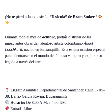
i
a
A
¡No te pierdas la exposición
“Drácula”
de
Bram Stoker
!
t
e
n
c
Durante todo el mes de
octubre
, podrás disfrutar de las
i
impactantes obras del talentoso artista colombiano
Ángel
ó
Loochkartt
, nacido en Barranquilla. Esta es una ocasión especial
n
y
para adentrarse en el mundo del famoso vampiro y explorar su
S
legado a través del arte.
e
r
v
i
c
Lugar
: Asamblea Departamental de Santander, Calle 37 #9-
i
38, Barrio García Rovira, Bucaramanga
o
Horario:
De 8:00 A.M. a 4:00 P.M.
a
Entrada Libre
l