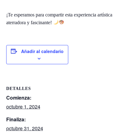
a
C
¡Te esperamos para compartir esta experiencia artística
i
aterradora y fascinante!
u
d
a
d
Añadir al calendario
a
n
í
a
P
a
DETALLES
r
Comienza:
t
octubre 1, 2024
i
c
Finaliza:
i
octubre 31, 2024
p
a