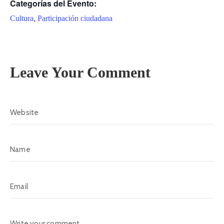
Categorías del Evento:
A
s
,
Cultura
Participación ciudadana
a
m
b
l
Leave Your Comment
e
a
C
o
n
v
o
c
a
t
o
r
i
a
s