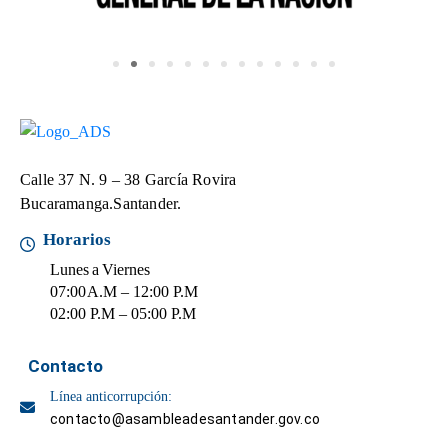
o
P
r
e
g
u
n
t
Calle 37 N. 9 – 38 García Rovira
a
Bucaramanga.Santander.
s
f
Horarios
r
Lunes a Viernes
e
07:00 A.M – 12:00 P.M
c
02:00 P.M – 05:00 P.M
u
e
n
Contacto
t
Línea anticorrupción:
e
contacto@asambleadesantander.gov.co
s