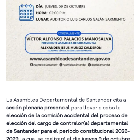
a
C
i
u
d
a
d
a
n
í
a
P
a
r
La Asamblea Departamental de Santander cita a
t
sesión plenaria presencial
para llevar a cabo la
i
elección de la comisión accidental del proceso de
c
i
elección del cargo de contralor(a) departamental
p
de Santander para el período constitucional 2026-
a
2029
, la cual se realizará el día
jueves 9 de octubre