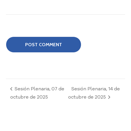
o
P
r
e
g
u
n
t
a
s
f
r
e
c
Sesión Plenaria, 07 de
Sesión Plenaria, 14 de
u
octubre de 2025
octubre de 2025
e
n
t
e
s