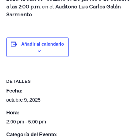
A
a las 2:00 p.m.
en el
Auditorio Luis Carlos Galán
s
Sarmiento
.
a
m
b
l
Añadir al calendario
e
a
C
o
n
v
DETALLES
o
Fecha:
c
octubre 9, 2025
a
t
Hora:
o
r
2:00 pm - 5:00 pm
i
Categoría del Evento:
a