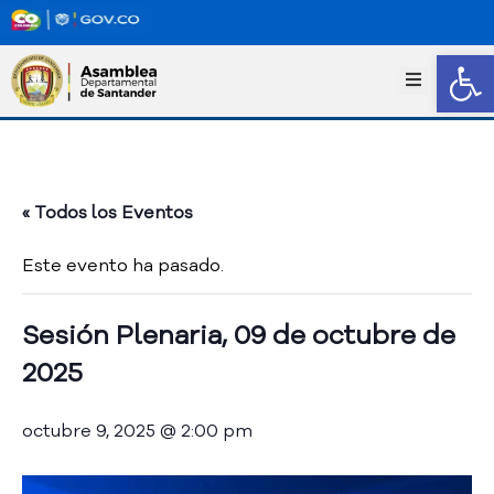
Abrir
I
n
i
c
i
o
« Todos los Eventos
T
r
Este evento ha pasado.
a
n
s
Sesión Plenaria, 09 de octubre de
p
2025
a
r
e
octubre 9, 2025 @ 2:00 pm
n
c