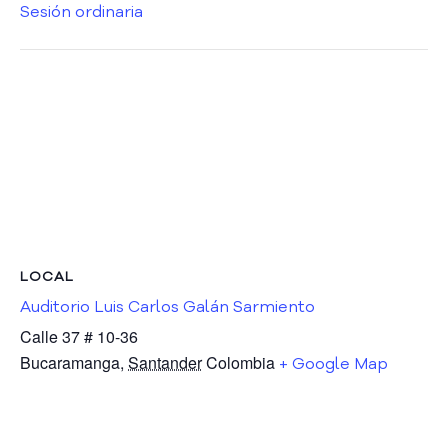
s
Sesión ordinaria
P
ú
b
l
i
c
a
s
S
a
l
a
LOCAL
d
Auditorio Luis Carlos Galán Sarmiento
e
Calle 37 # 10-36
P
r
Bucaramanga
,
Santander
Colombia
+ Google Map
e
n
s
a