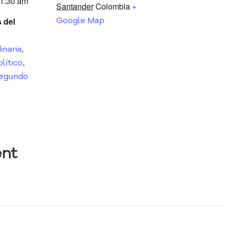
11:30 am
Santander
Colombia
+
Google Map
 del
,
inaria
,
lítico
egundo
nt