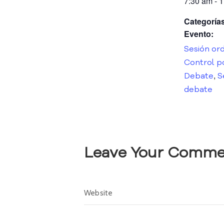
7:30 am - 
Categorías
Evento:
Sesión ord
Control po
,
Debate
S
debate
Leave Your Comme