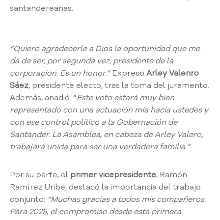
A
santandereanas.
s
a
m
“Quiero agradecerle a Dios la oportunidad que me
b
l
da de ser, por segunda vez, presidente de la
e
corporación. Es un honor.”
Expresó
Arley Valenro
a
Sáez
, presidente electo, tras la toma del juramento.
C
Además, añadió: “
Este voto estará muy bien
o
representado con una actuación mía hacia ustedes y
n
con ese control político a la Gobernación de
v
Santander. La Asamblea, en cabeza de Arley Valero,
o
trabajará unida para ser una verdadera familia.”
c
a
t
Por su parte, el
primer vicepresidente
, Ramón
o
Ramírez Uribe, destacó la importancia del trabajo
r
conjunto:
“Muchas gracias a todos mis compañeros.
i
Para 2025, el compromiso desde esta primera
a