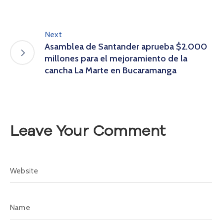
o
P
r
Next
e
Asamblea de Santander aprueba $2.000
g
millones para el mejoramiento de la
u
cancha La Marte en Bucaramanga
n
t
a
s
f
Leave Your Comment
r
e
c
u
e
n
t
e
s