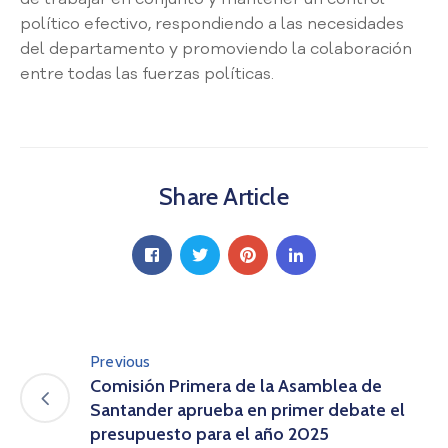
D
político efectivo, respondiendo a las necesidades
o
del departamento y promoviendo la colaboración
c
entre todas las fuerzas políticas.
u
m
e
n
t
Share Article
a
c
i
ó
n
G
l
o
Previous
s
Comisión Primera de la Asamblea de
a
Santander aprueba en primer debate el
r
presupuesto para el año 2025
i