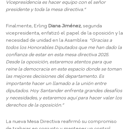
s
Vicepresidencia es hacer equipo con el señor
P
presidente y toda la mesa directiva.”
ú
b
Finalmente, Erling
Diana Jiménez
, segunda
l
vicepresidenta, enfatizó el papel de la oposición y la
i
c
necesidad de unidad en la Asamblea:
“Gracias a
a
todos los Honorables Diputados que me han dado la
s
confianza de estar en esta mesa directiva 2025.
S
Desde la oposición, estaremos atentos para que
a
reine la democracia en este espacio donde se toman
l
las mejores decisiones del departamento. Es
a
importante hacer un llamado a la unión entre
d
diputados. Hoy Santander enfrenta grandes desafíos
e
P
y necesidades, y estaremos aquí para hacer valer los
r
derechos de la oposición.”
e
n
La nueva Mesa Directiva reafirmó su compromiso
s
de trabajar en conjunto y mantener un control
a