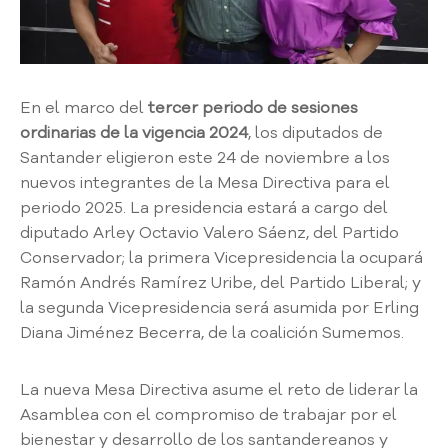
a
C
i
u
d
En el marco del
tercer periodo de sesiones
a
ordinarias de la vigencia 2024
, los diputados de
d
Santander eligieron este 24 de noviembre a los
a
nuevos integrantes de la Mesa Directiva para el
n
periodo 2025. La presidencia estará a cargo del
í
diputado Arley Octavio Valero Sáenz, del Partido
a
Conservador; la primera Vicepresidencia la ocupará
P
Ramón Andrés Ramírez Uribe, del Partido Liberal; y
a
r
la segunda Vicepresidencia será asumida por Erling
t
Diana Jiménez Becerra, de la coalición Sumemos.
i
c
La nueva Mesa Directiva asume el reto de liderar la
i
Asamblea con el compromiso de trabajar por el
p
a
bienestar y desarrollo de los santandereanos y