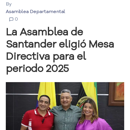
i
By
a
Asamblea Departamental
A
0
t
e
La Asamblea de
n
c
Santander eligió Mesa
i
ó
Directiva para el
n
periodo 2025
y
S
e
r
v
i
c
i
o
a
l