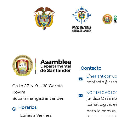
Service Req
Contacto
Línea anticorrup
contacto@asam
Calle 37 N. 9 – 38 García
Rovira
NOTIFICACION
Bucaramanga.Santander.
juridica@asamb
(canal digital e
Horarios
para la comuni
Lunes a Viernes