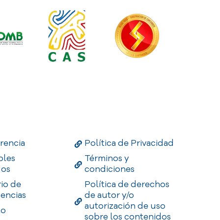
Links
Useful Links
Enlaces
rencia
Política de Privacidad
bles
Términos y
dos
condiciones
rio de
Política de derechos
encias
de autor y/o
autorización de uso
to
sobre los contenidos