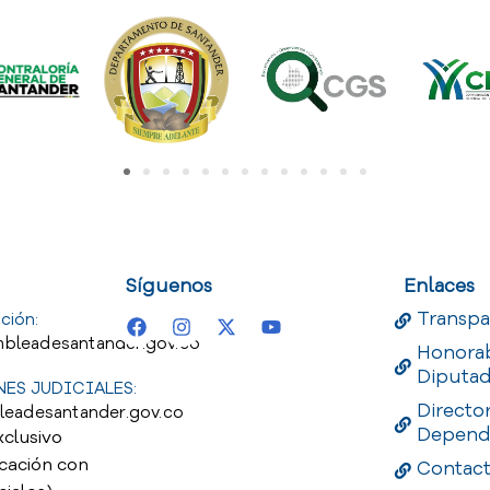
uest
Useful Links
Useful 
Síguenos
Enlaces
Transpa
ción:
bleadesantander.gov.co
Honora
Diputa
ES JUDICIALES:
Directo
leadesantander.gov.co
Depend
xclusivo
cación con
Contac