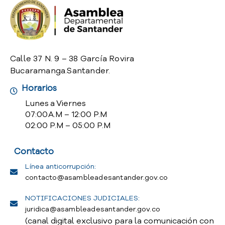
o
P
r
e
g
Calle 37 N. 9 – 38 García Rovira
u
Bucaramanga.Santander.
n
t
Horarios
a
Lunes a Viernes
s
07:00 A.M – 12:00 P.M
f
02:00 P.M – 05:00 P.M
r
e
Contacto
c
u
Línea anticorrupción:
e
contacto@asambleadesantander.gov.co
n
t
NOTIFICACIONES JUDICIALES:
e
juridica@asambleadesantander.gov.co
s
(canal digital exclusivo para la comunicación con