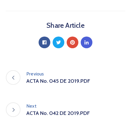
a
C
i
Share Article
u
d
a
d
a
n
í
a
Previous
P
ACTA No. 045 DE 2019.PDF
a
r
t
i
Next
c
ACTA No. 042 DE 2019.PDF
i
p
a