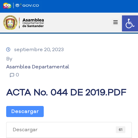
Abrir
I
n
i
c
septiembre 20, 2023
i
o
By
T
Asamblea Departamental
r
0
a
n
ACTA No. 044 DE 2019.PDF
s
p
a
Descargar
r
e
n
Descargar
61
c