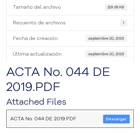
i
Tamaño del archivo
a
229.38 KB
A
t
Recuento de archivos
1
e
n
Fecha de creación
septiembre 20, 2023
c
i
Última actualización
septiembre 20, 2023
ó
n
ACTA No. 044 DE
y
S
2019.PDF
e
r
v
Attached Files
i
c
i
ACTA No. 044 DE 2019.PDF
Descargar
o
a
l