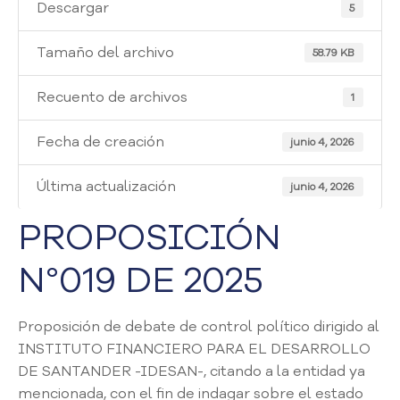
i
Descargar
5
a
A
Tamaño del archivo
58.79 KB
t
e
Recuento de archivos
1
n
c
Fecha de creación
i
junio 4, 2026
ó
n
Última actualización
junio 4, 2026
y
S
PROPOSICIÓN
e
r
N°019 DE 2025
v
i
c
Proposición de debate de control político dirigido al
i
INSTITUTO FINANCIERO PARA EL DESARROLLO
o
DE SANTANDER -IDESAN-, citando a la entidad ya
a
mencionada, con el fin de indagar sobre el estado
l