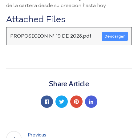
de la cartera desde su creación hasta hoy.
a
C
Attached Files
i
u
d
PROPOSICION N° 19 DE 2025.pdf
Descargar
a
d
a
n
í
a
P
Share Article
a
r
t
i
c
i
p
a
Previous