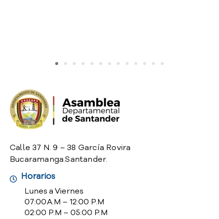
o
P
r
e
g
u
n
t
a
s
f
r
e
c
Calle 37 N. 9 – 38 García Rovira
u
Bucaramanga.Santander.
e
Horarios
n
t
Lunes a Viernes
e
07:00 A.M – 12:00 P.M
s
02:00 P.M – 05:00 P.M