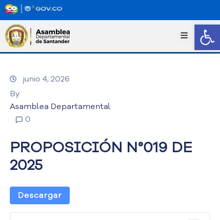
Abrir
I
n
i
c
junio 4, 2026
i
o
By
T
Asamblea Departamental
r
0
a
n
PROPOSICIÓN N°019 DE
s
p
2025
a
r
e
Descargar
n
c