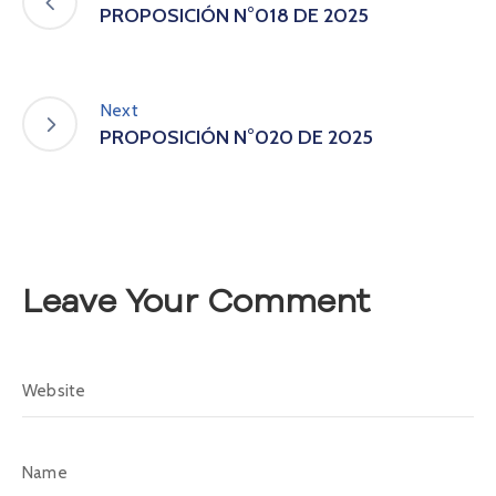
A
PROPOSICIÓN N°018 DE 2025
s
a
m
Next
b
l
PROPOSICIÓN N°020 DE 2025
e
a
C
o
n
v
Leave Your Comment
o
c
a
t
o
r
i
a