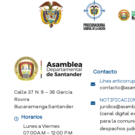
Service Req
Contacto
Línea anticorrup
contacto@asam
Calle 37 N. 9 – 38 García
Rovira
NOTIFICACION
Bucaramanga.Santander.
juridica@asamb
(canal digital e
Horarios
para la comuni
Lunes a Viernes
despachos judi
07:00 A.M – 12:00 P.M