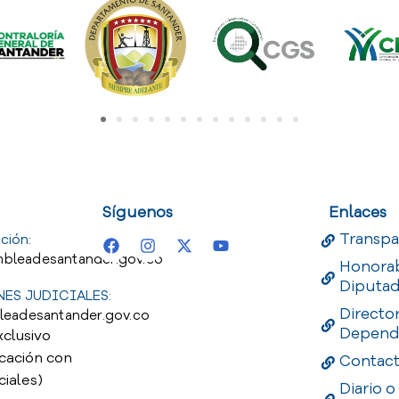
uest
Useful Links
Useful 
Síguenos
Enlaces
Transpa
ción:
bleadesantander.gov.co
Honora
Diputa
ES JUDICIALES:
Directo
leadesantander.gov.co
Depend
xclusivo
cación con
Contac
ciales)
Diario o