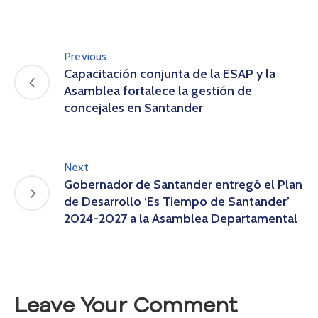
o
P
r
Previous
e
Capacitación conjunta de la ESAP y la
g
u
Asamblea fortalece la gestión de
n
concejales en Santander
t
a
s
f
Next
r
Gobernador de Santander entregó el Plan
e
de Desarrollo ‘Es Tiempo de Santander’
c
2024-2027 a la Asamblea Departamental
u
e
n
t
e
Leave Your Comment
s