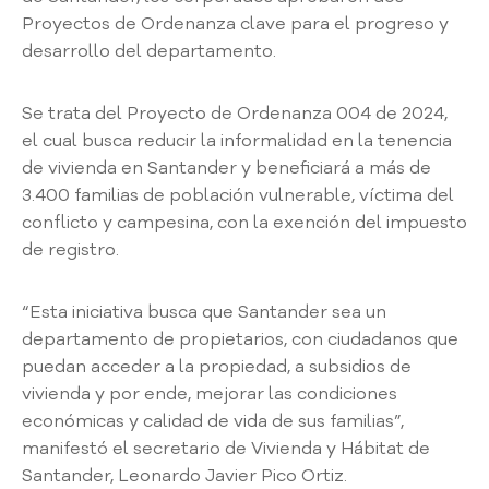
a
Proyectos de Ordenanza clave para el progreso y
C
desarrollo del departamento.
i
u
Se trata del Proyecto de Ordenanza 004 de 2024,
d
el cual busca reducir la informalidad en la tenencia
a
d
de vivienda en Santander y beneficiará a más de
a
3.400 familias de población vulnerable, víctima del
n
conflicto y campesina, con la exención del impuesto
í
de registro.
a
P
a
“Esta iniciativa busca que Santander sea un
r
departamento de propietarios, con ciudadanos que
t
puedan acceder a la propiedad, a subsidios de
i
vivienda y por ende, mejorar las condiciones
c
económicas y calidad de vida de sus familias”,
i
manifestó el secretario de Vivienda y Hábitat de
p
Santander, Leonardo Javier Pico Ortiz.
a