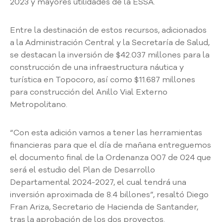
2023 y mayores utilidades de la ESSA.
s
P
ú
Entre la destinación de estos recursos, adicionados
b
a la Administración Central y la Secretaría de Salud,
l
se destacan la inversión de $42.037 millones para la
i
construcción de una infraestructura náutica y
c
a
turística en Topocoro, así como $11.687 millones
s
para construcción del Anillo Vial Externo
S
Metropolitano.
a
l
“Con esta adición vamos a tener las herramientas
a
financieras para que el día de mañana entreguemos
d
e
el documento final de la Ordenanza 007 de 024 que
P
será el estudio del Plan de Desarrollo
r
Departamental 2024-2027, el cual tendrá una
e
inversión aproximada de 8.4 billones”, resaltó Diego
n
Fran Ariza, Secretario de Hacienda de Santander,
s
tras la aprobación de los dos proyectos.
a