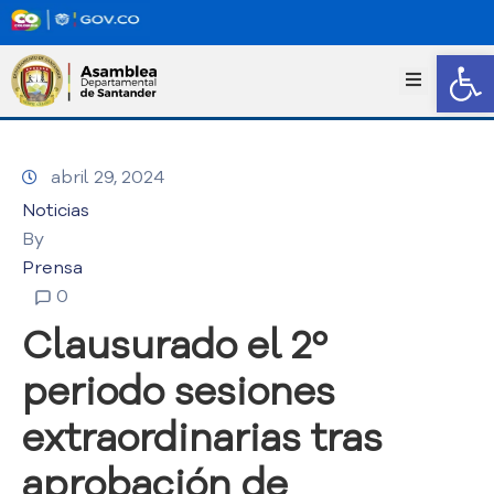
Abrir
I
n
i
c
abril 29, 2024
i
o
Noticias
T
By
r
Prensa
a
0
n
s
Clausurado el 2º
p
a
periodo sesiones
r
extraordinarias tras
e
n
aprobación de
c