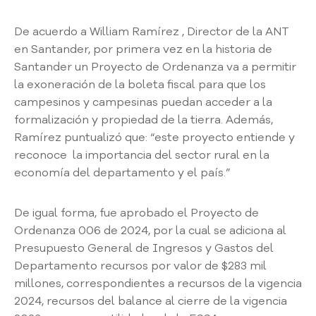
A
s
De acuerdo a William Ramírez , Director de la ANT
a
en Santander, por primera vez en la historia de
m
Santander un Proyecto de Ordenanza va a permitir
b
la exoneración de la boleta fiscal para que los
l
campesinos y campesinas puedan acceder a la
e
a
formalización y propiedad de la tierra. Además,
C
Ramírez puntualizó que: “este proyecto entiende y
o
reconoce la importancia del sector rural en la
n
economía del departamento y el país.”
v
o
c
De igual forma, fue aprobado el Proyecto de
a
Ordenanza 006 de 2024, por la cual se adiciona al
t
Presupuesto General de Ingresos y Gastos del
o
Departamento recursos por valor de $283 mil
r
millones, correspondientes a recursos de la vigencia
i
2024, recursos del balance al cierre de la vigencia
a