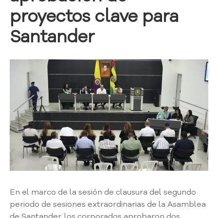
i
proyectos clave para
a
A
Santander
t
e
n
c
i
ó
n
y
S
e
r
v
i
c
i
En el marco de la sesión de clausura del segundo
o
periodo de sesiones extraordinarias de la Asamblea
a
de Santander, los corporados aprobaron dos
l