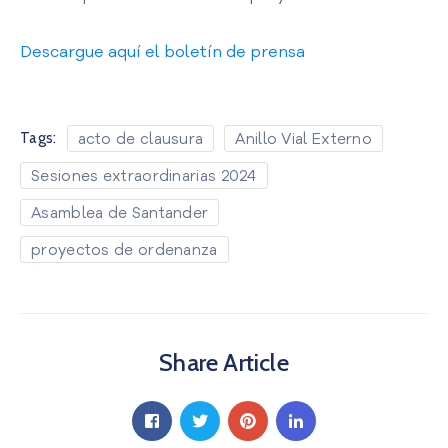
D
o
Descargue aquí el boletín de prensa
c
u
m
e
acto de clausura
Anillo Vial Externo
Tags:
n
t
Sesiones extraordinarias 2024
a
Asamblea de Santander
c
i
proyectos de ordenanza
ó
n
G
l
o
Share Article
s
a
r
i